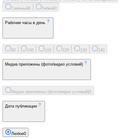
Сменный
0
Гибкий
0
Рабочие часы в день
8
0
10
0
11
0
12
0
13
0
14
0
Медиа приложены (фото/видео условий)
Медиа приложены (фото/видео условий)
0
Дата публикации
Любое
0