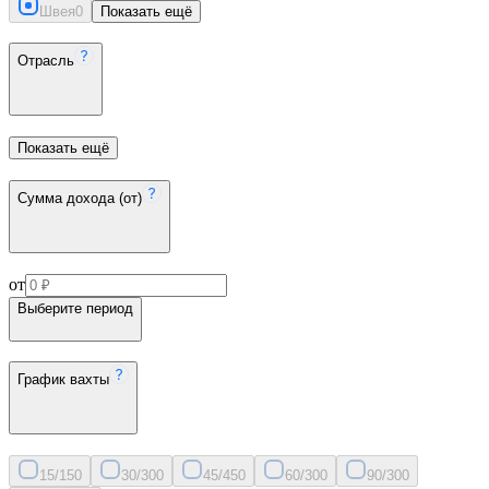
Швея
0
Показать ещё
Отрасль
Показать ещё
Сумма дохода (от)
от
Выберите период
График вахты
15/15
0
30/30
0
45/45
0
60/30
0
90/30
0