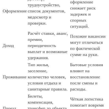
оформление
трудоустройство,
снижает риск
Оформление
список документов,
задержек и
медосмотр и
спорных
проверки.
ситуаций.
Расчёт ставки, аванс,
Похожие вакансии
премии,
могут отличаться
Доход
периодичность
по фактической
выплат и возможные
сумме на руки.
удержания.
Тип жилья,
Бытовые условия
заселение,
влияют на
Проживание
количество человек,
восстановление
условия отдыха и
после смены и
санитарные правила.
расходы.
Билеты,
Чёткая логистика
компенсация,
помогает вовремя
Проезд
трансфер до объекта,