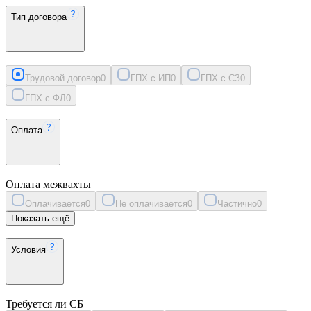
Тип договора
Трудовой договор
0
ГПХ с ИП
0
ГПХ с СЗ
0
ГПХ с ФЛ
0
Оплата
Оплата межвахты
Оплачивается
0
Не оплачивается
0
Частично
0
Показать ещё
Условия
Требуется ли СБ