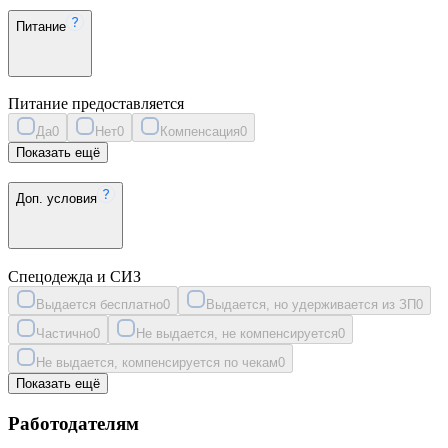
Питание
Питание предоставляется
Да
0
Нет
0
Компенсация
0
Показать ещё
Доп. условия
Спецодежда и СИЗ
Выдается бесплатно
0
Выдается, но удерживается из ЗП
0
Частично
0
Не выдается, не компенсируется
0
Не выдается, компенсируется по чекам
0
Показать ещё
Работодателям