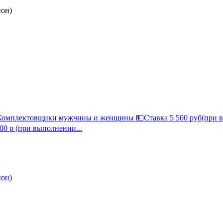
ион)
✅Комплектовщики мужчины и женщины 💵Ставка 5 500 руб(при 
600 р (при выполнении...
ион)