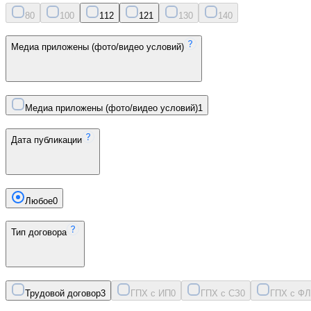
8
0
10
0
11
2
12
1
13
0
14
0
Медиа приложены (фото/видео условий)
Медиа приложены (фото/видео условий)
1
Дата публикации
Любое
0
Тип договора
Трудовой договор
3
ГПХ с ИП
0
ГПХ с СЗ
0
ГПХ с ФЛ