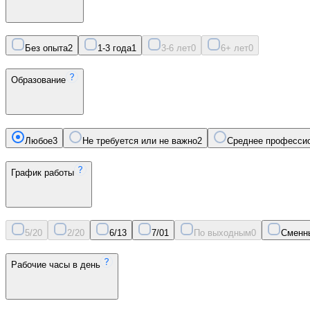
Без опыта
2
1-3 года
1
3-6 лет
0
6+ лет
0
Образование
Любое
3
Не требуется или не важно
2
Среднее професси
График работы
5/2
0
2/2
0
6/1
3
7/0
1
По выходным
0
Сменн
Рабочие часы в день