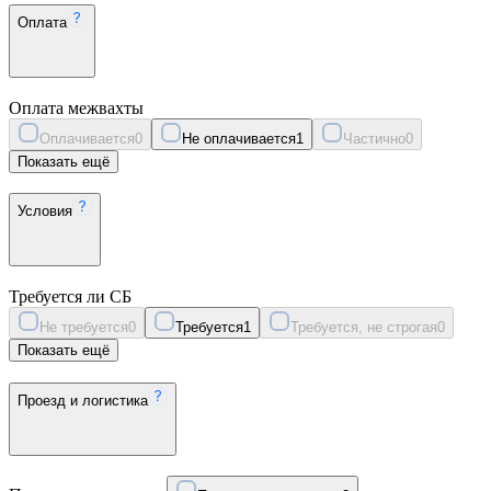
Оплата
Оплата межвахты
Оплачивается
0
Не оплачивается
1
Частично
0
Показать ещё
Условия
Требуется ли СБ
Не требуется
0
Требуется
1
Требуется, не строгая
0
Показать ещё
Проезд и логистика