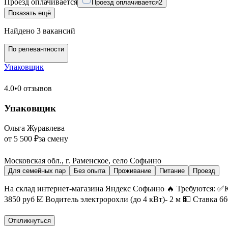
Проезд оплачивается
Проезд оплачивается
2
Показать ещё
Найдено 3 вакансий
По релевантности
Упаковщик
4.0
•
0 отзывов
Упаковщик
Ольга Журавлева
от 5 500 ₽
за смену
Московская обл., г. Раменское, село Софьино
Для семейных пар
Без опыта
Проживание
Питание
Проезд
На склад интернет-магазина Яндекс Софьино 🔥 Требуются: 
3850 руб ☑️ Водитель электророхли (до 4 кВт)- 2 м 💵 Ставка 6
Откликнуться