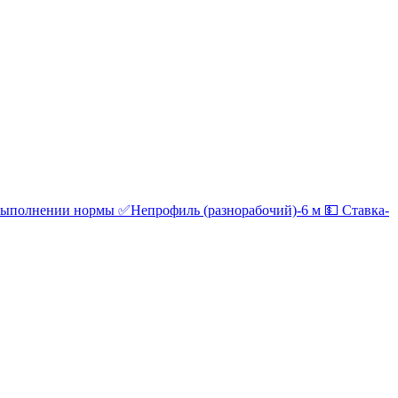
выполнении нормы ✅Непрофиль (разнорабочий)-6 м 💵 Ставка-