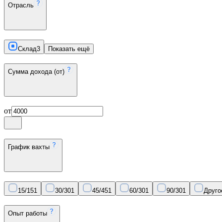
Отрасль
Склад
3
Показать ещё
Сумма дохода (от)
от
График вахты
15/15
1
30/30
1
45/45
1
60/30
1
90/30
1
Друго
Опыт работы