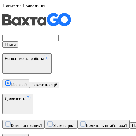
Найдено
3
вакансий
Найти
Регион места работы
Москва
0
Показать ещё
Должность
Комплектовщик
1
Упаковщик
1
Водитель штабелёра
1
П