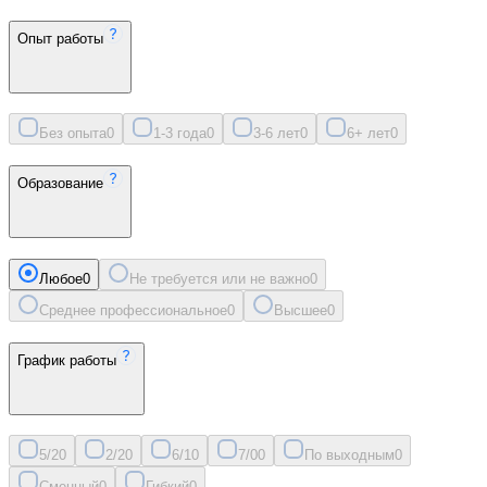
Опыт работы
Без опыта
0
1-3 года
0
3-6 лет
0
6+ лет
0
Образование
Любое
0
Не требуется или не важно
0
Среднее профессиональное
0
Высшее
0
График работы
5/2
0
2/2
0
6/1
0
7/0
0
По выходным
0
Сменный
0
Гибкий
0