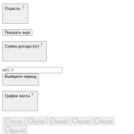
Отрасль
Показать ещё
Сумма дохода (от)
от
Выберите период
График вахты
15/15
0
30/30
0
45/45
0
60/30
0
90/30
0
Другое
0