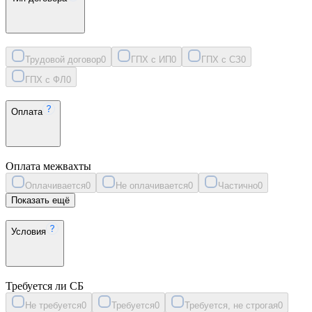
Трудовой договор
0
ГПХ с ИП
0
ГПХ с СЗ
0
ГПХ с ФЛ
0
Оплата
Оплата межвахты
Оплачивается
0
Не оплачивается
0
Частично
0
Показать ещё
Условия
Требуется ли СБ
Не требуется
0
Требуется
0
Требуется, не строгая
0