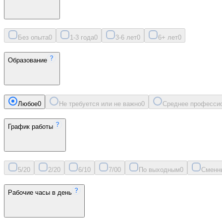
Без опыта
0
1-3 года
0
3-6 лет
0
6+ лет
0
Образование
Любое
0
Не требуется или не важно
0
Среднее професси
График работы
5/2
0
2/2
0
6/1
0
7/0
0
По выходным
0
Сменн
Рабочие часы в день