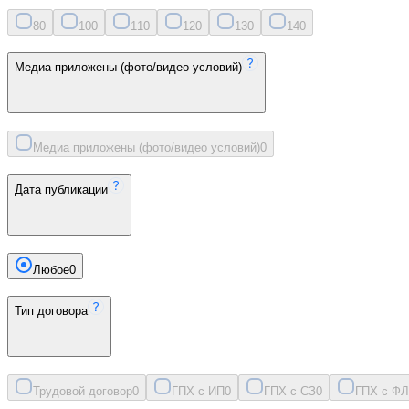
8
0
10
0
11
0
12
0
13
0
14
0
Медиа приложены (фото/видео условий)
Медиа приложены (фото/видео условий)
0
Дата публикации
Любое
0
Тип договора
Трудовой договор
0
ГПХ с ИП
0
ГПХ с СЗ
0
ГПХ с ФЛ