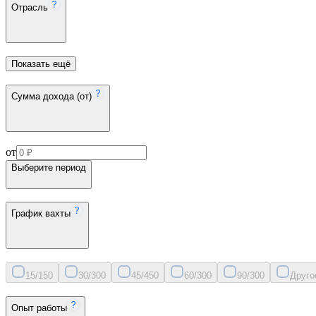
Отрасль
Показать ещё
Сумма дохода (от)
от
Выберите период
График вахты
15/15
0
30/30
0
45/45
0
60/30
0
90/30
0
Друго
Опыт работы