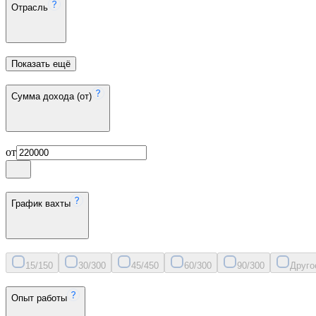
Отрасль
Показать ещё
Сумма дохода (от)
от
График вахты
15/15
0
30/30
0
45/45
0
60/30
0
90/30
0
Друго
Опыт работы