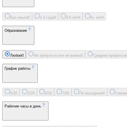
Без опыта
0
1-3 года
0
3-6 лет
0
6+ лет
0
Образование
Любое
0
Не требуется или не важно
0
Среднее професси
График работы
5/2
0
2/2
0
6/1
0
7/0
0
По выходным
0
Сменн
Рабочие часы в день