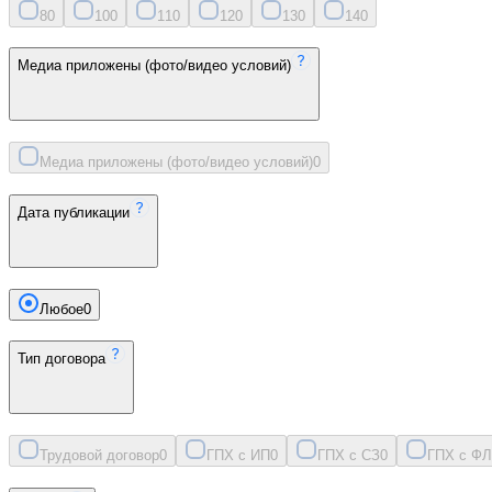
8
0
10
0
11
0
12
0
13
0
14
0
Медиа приложены (фото/видео условий)
Медиа приложены (фото/видео условий)
0
Дата публикации
Любое
0
Тип договора
Трудовой договор
0
ГПХ с ИП
0
ГПХ с СЗ
0
ГПХ с ФЛ