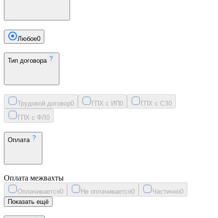
Любое
0
Тип договора
Трудовой договор
0
ГПХ с ИП
0
ГПХ с СЗ
0
ГПХ с ФЛ
0
Оплата
Оплата межвахты
Оплачивается
0
Не оплачивается
0
Частично
0
Показать ещё