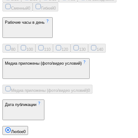
Сменный
0
Гибкий
0
Рабочие часы в день
8
0
10
0
11
0
12
0
13
0
14
0
Медиа приложены (фото/видео условий)
Медиа приложены (фото/видео условий)
0
Дата публикации
Любое
0