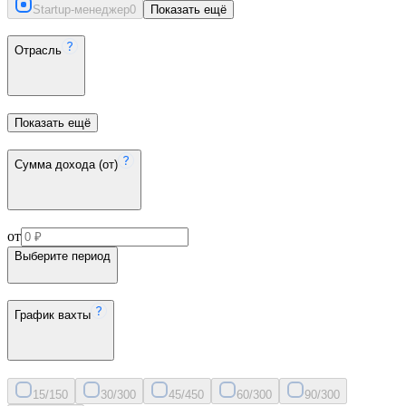
Startup-менеджер
0
Показать ещё
Отрасль
Показать ещё
Сумма дохода (от)
от
Выберите период
График вахты
15/15
0
30/30
0
45/45
0
60/30
0
90/30
0