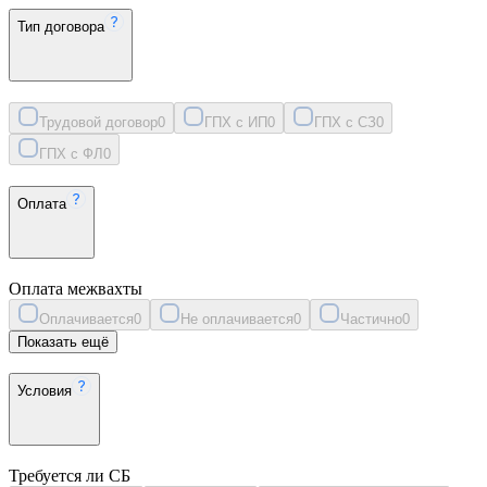
Тип договора
Трудовой договор
0
ГПХ с ИП
0
ГПХ с СЗ
0
ГПХ с ФЛ
0
Оплата
Оплата межвахты
Оплачивается
0
Не оплачивается
0
Частично
0
Показать ещё
Условия
Требуется ли СБ