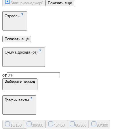
Startup-менеджер
0
Показать ещё
Отрасль
Показать ещё
Сумма дохода (от)
от
Выберите период
График вахты
15/15
0
30/30
0
45/45
0
60/30
0
90/30
0