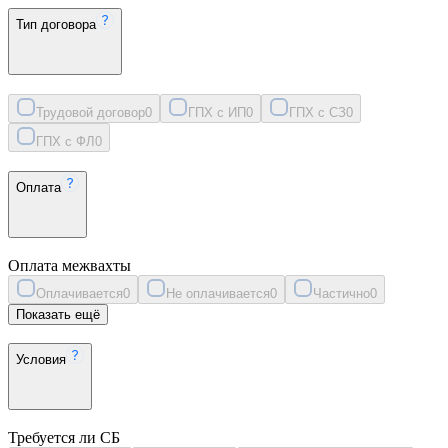
Тип договора
Трудовой договор
0
ГПХ с ИП
0
ГПХ с СЗ
0
ГПХ с ФЛ
0
Оплата
Оплата межвахты
Оплачивается
0
Не оплачивается
0
Частично
0
Показать ещё
Условия
Требуется ли СБ