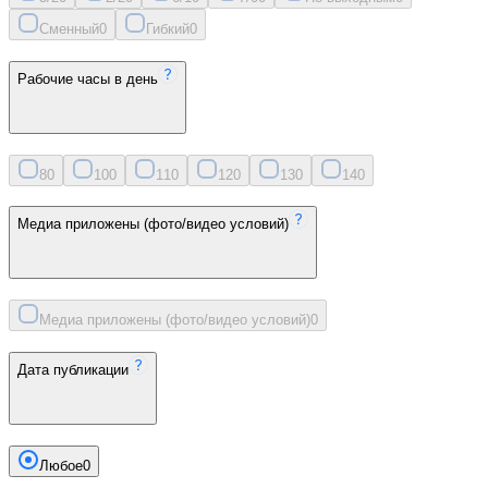
Сменный
0
Гибкий
0
Рабочие часы в день
8
0
10
0
11
0
12
0
13
0
14
0
Медиа приложены (фото/видео условий)
Медиа приложены (фото/видео условий)
0
Дата публикации
Любое
0