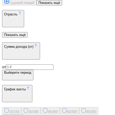
Судовой повар
0
Показать ещё
Отрасль
Показать ещё
Сумма дохода (от)
от
Выберите период
График вахты
15/15
0
30/30
0
45/45
0
60/30
0
90/30
0