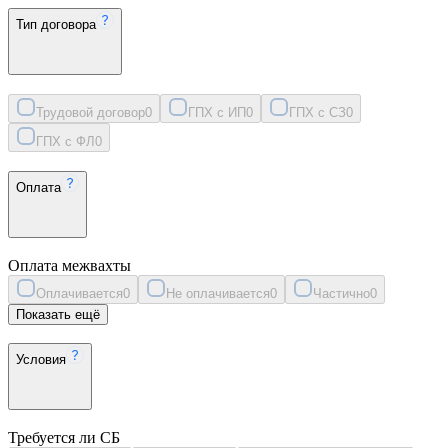
Тип договора
Трудовой договор
0
ГПХ с ИП
0
ГПХ с СЗ
0
ГПХ с ФЛ
0
Оплата
Оплата межвахты
Оплачивается
0
Не оплачивается
0
Частично
0
Показать ещё
Условия
Требуется ли СБ