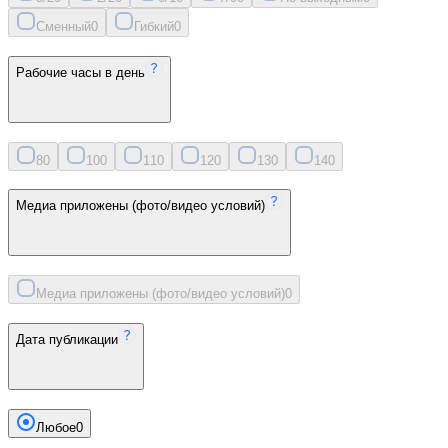
Сменный
0
Гибкий
0
Рабочие часы в день
8
0
10
0
11
0
12
0
13
0
14
0
Медиа приложены (фото/видео условий)
Медиа приложены (фото/видео условий)
0
Дата публикации
Любое
0