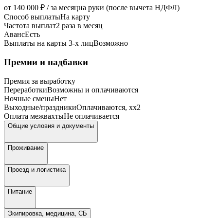
от 140 000 ₽ / за месяц
на руки (после вычета НДФЛ)
Способ выплаты
На карту
Частота выплат
2 раза в месяц
Аванс
Есть
Выплаты на карты 3-х лиц
Возможно
Премии и надбавки
Премия за выработку
Переработки
Возможны и оплачиваются
Ночные смены
Нет
Выходные/праздники
Оплачиваются, xx2
Оплата межвахты
Не оплачивается
Общие условия и документы
Проживание
Проезд и логистика
Питание
Экипировка, медицина, СБ