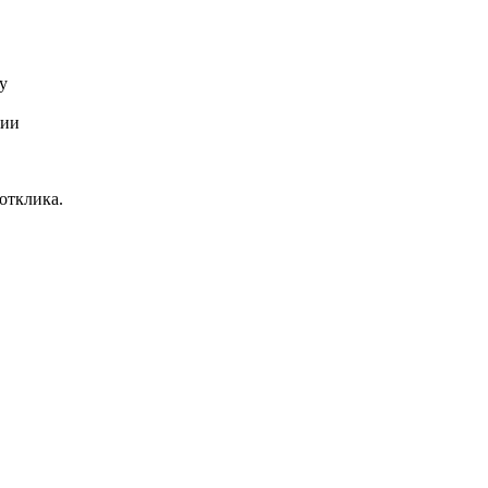
у
сии
отклика.