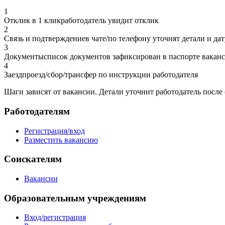
1
Отклик в 1 клик
работодатель увидит отклик
2
Связь и подтверждение
в чате/по телефону уточнят детали и дат
3
Документы
список документов зафиксирован в паспорте вакан
4
Заезд
проезд/сбор/трансфер по инструкции работодателя
Шаги зависят от вакансии.
Детали уточнит работодатель после 
Работодателям
Регистрация/вход
Разместить вакансию
Соискателям
Вакансии
Образовательным учреждениям
Вход/регистрация