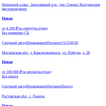
Ненецкий а.окр., Заполярный р-н., тер. Северо-Хоседаюское
месторождение
Повар
от 4 200 ₽/за смену
(на руки)
Без проверки СБ
Срочный заезд
Проживание
Питание
15/15
30/30
Московская обл., г. Краснознаменск, ул. Победы, д. 28
Повар
от 300 000 ₽/за месяц
(на руки)
Без опыта
Срочный заезд
Проживание
Питание
Проезд
Ростовская обл., г. Донецк
Повар