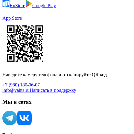
RuStore
Google Play
App Store
Наведите камеру телефона и отсканируйте QR код
+7 (980) 180-06-07
info@vahta.ru
Написать в поддержку
Мы в сетях