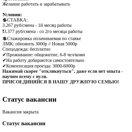
Желание работать и зарабатывать
Условия:
💲СТАВКА:
3.267 руб/смена - 1й месяц работы
❗️3.377 руб/смена - со 2го месяца работы
💲Стажировка оплачиваемая по ставке
ЛМК: обновить 3000р // Новая 5000р
Спецодежда: бесплатно
✔Проживание: общежитие, 6-8 чел/комн
✔На работу добираются самостоятельно
✔Компенсация проезда: 3000-6000р
Haжимай скорее "откликнуться", дaжe ecли нeт oпыта -
научим всему с нуля.
ПРИСОЕДИНЯЙСЯ В НАШУ ДРУЖНУЮ СЕМЬЮ!
Статус вакансии
Вакансия закрыта
Статус вакансии