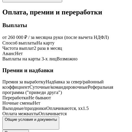
Оплата, премии и переработки
Выплаты
от 260 000 ₽ / за месяц
на руки (после вычета НДФЛ)
Способ выплаты
На карту
Частота выплат
2 раза в месяц
Аванс
Нет
Выплаты на карты 3-х лиц
Возможно
Премии и надбавки
Премия за выработку
Надбавка за север/районный
коэффициент
Суточные/командировочные
Реферальная
программа ("приведи друга")
Переработки
Не бывают
Ночные смены
Нет
Выходные/праздники
Оплачиваются, xx1.5
Оплата межвахты
Оплачивается
Общие условия и документы