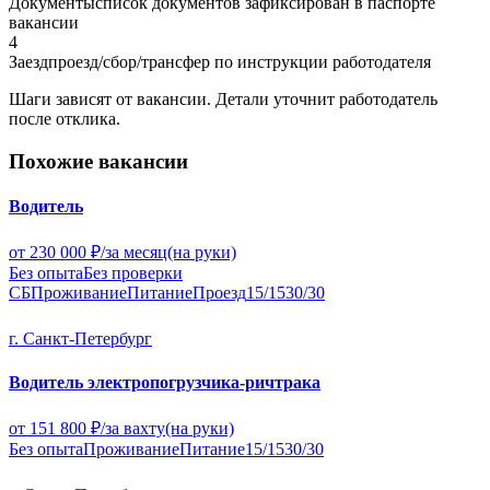
Документы
список документов зафиксирован в паспорте
вакансии
4
Заезд
проезд/сбор/трансфер по инструкции работодателя
Шаги зависят от вакансии.
Детали уточнит работодатель
после отклика.
Похожие вакансии
Водитель
от 230 000 ₽/за месяц
(на руки)
Без опыта
Без проверки
СБ
Проживание
Питание
Проезд
15/15
30/30
г. Санкт-Петербург
Водитель электропогрузчика-ричтрака
от 151 800 ₽/за вахту
(на руки)
Без опыта
Проживание
Питание
15/15
30/30