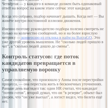
Четвёртая — у каждого в команде должен быть одинаковый
ответ на вопрос: на каком этапе сейчас этот кандидат.
Когда это собрано, подбор начинает дышать. Когда нет — Вы
живёте внутри постоянной иллюзии движения.
Именно поэтому руководителю подбора полезно смотреть не
только на количество сообщений, но и на более взрослую
метрику —
конверсию из отклика в найм на ВахтаGO
. Это
уже другой уровень мышления. Не “сколько людей пришло в
чат”, а “сколько людей дошло до смены”.
Контроль статусов: где поток
кандидатов превращается в
управляемую воронку
Самое спокойное, что произошло у Анны после перестройки
процесса, — она перестала жить в бесконечных уточнениях.
Раньше день выглядел так: один HR считал, что кандидат
“почти готов”, второй думал, что он “в резерве”, объект был
уверен, что “он уже выехал”, а логист видел, что билета ещё
нет.