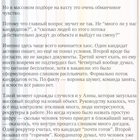
Но в массовом подборе на вахту это очень обманчивое
чувство.
Потому что главный вопрос звучит не так. Не “много ли у нас
кандидатов?”, а “сколько людей из этого потока
действительно доедут до объекта и выйдут на смену?”
Именно здесь чаще всего начинается хаос. Один кандидат
активно пишет, но ещё не понял условия. Второй вроде бы
согласен, но не закрыл документы. Третий хочет ехать, но ему
никто вовремя не подтвердил быт. Четвёртый вообще думал,
что питание бесплатное, хотя в вакансии это было
сформулировано слишком расплывчато. Формально поток
кандидатов есть. По факту — воронка шумит, команда занята,
а ясности всё равно нет.
Такой момент однажды случился и у Анны, которая запускала
массовый подбор на новый объект. Руководству казалось, что
всё под контролем: откликов много, люди интересуются,
рекрутеры в работе. Но когда нужно было назвать простую
цифру — сколько человек точно приедет в ближайший заезд,
— оказалось, что внутри процесса слишком много догадок.
Один рекрутер считал, что кандидат “почти готов”. Второй
называл его “горячим”. Координатор думал, что человек уже