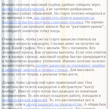
Именно поэтому массовый подбор удобнее собирать через
раздел для работодателей
, а не хаотично разбрасывать
несколько слабых объявлений. На старте полезно опираться и
на материал о том,
как разместить первую вакансию на
ВахтаGO и быстро получить стартовые отклики
. Он хорошо
показывает сам принцип: вначале Вы не “разгоняете рынок”,
а собираете понятную точку входа.
Очень важно, чтобы уже на старте вакансия отвечала на
базовые вопросы кандидата. Сколько денег он получит на
руки. Какой график. Что с жильём. Что с питанием. Кто
оплачивает проезд. Как устроены выплаты. Если этих ответов
нет в первых строках, массовый подбор быстро превращается
в бесконечную воронку уточнений. Именно поэтому полезно
заранее посмотреть,
почему вакансию не открывают: ошибки
в заголовке, зарплате и первых строках
. Для массового
запуска это не теория, а реальная точка роста.
Дальше Анна сделала ещё один правильный шаг. Она
перестала вести всех кандидатов в абстрактную “вахту
вообще”. Вместо этого поток был разведен по понятным
направлениям. Те, кто искал складскую работу, попадали в
раздел складских вакансий
. Те, кто рассматривал цех и
линию, шли в
раздел вакансий на производстве
. А общая база
оставалась в
основном листинге вакансий
. Это кажется