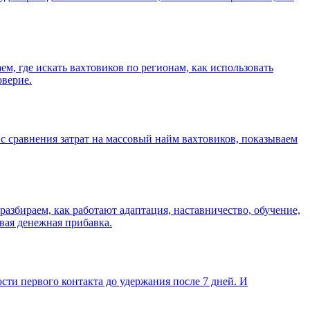
ем, где искать вахтовиков по регионам, как использовать
оверие.
йс сравнения затрат на массовый найм вахтовиков, показываем
азбираем, как работают адаптация, наставничество, обучение,
вая денежная прибавка.
сти первого контакта до удержания после 7 дней. И