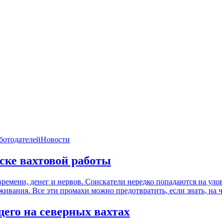
ботодателей
Новости
ске вахтовой работы
ремени, денег и нервов. Соискатели нередко попадаются на уло
живания. Все эти промахи можно предотвратить, если знать, на 
его на северных вахтах