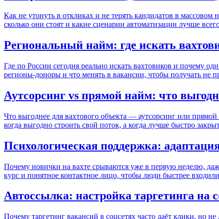
Как не утонуть в откликах и не терять кандидатов в массовом
сколько они стоят и какие сценарии автоматизации лучше всего
Региональный найм: где искать вахтов
Где по России сегодня реально искать вахтовиков и почему один
регионы-доноры и что менять в вакансии, чтобы получать не п
Аутсорсинг vs прямой найм: что выгодн
Что выгоднее для вахтового объекта — аутсорсинг или прямой 
когда выгодно строить свой поток, а когда лучше быстро закры
Психологическая поддержка: адаптаци
Почему новички на вахте срываются уже в первую неделю, даже
курс и понятное контактное лицо, чтобы люди быстрее входили
Автоссылка: настройка таргетинга на 
Почему таргетинг вакансий в соцсетях часто даёт клики, но не