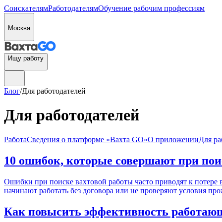
Соискателям
Работодателям
Обучение рабочим профессиям
Москва
Ищу работу
Блог
/
Для работодателей
Для работодателей
Работа
Сведения о платформе «Вахта GO»
О приложении
Для ра
10 ошибок, которые совершают при пои
Ошибки при поиске вахтовой работы часто приводят к потере в
начинают работать без договора или не проверяют условия про
Как повысить эффективность работающ