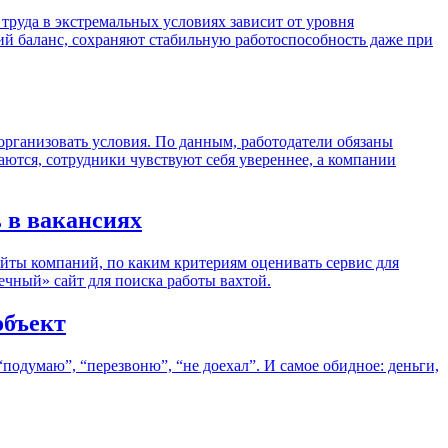
 труда в экстремальных условиях зависит от уровня
ий баланс, сохраняют стабильную работоспособность даже при
рганизовать условия. По данным, работодатели обязаны
аются, сотрудники чувствуют себя увереннее, а компании
 в вакансиях
сайты компаний, по каким критериям оценивать сервис для
ечный» сайт для поиска работы вахтой.
объект
“подумаю”, “перезвоню”, “не доехал”. И самое обидное: деньги,