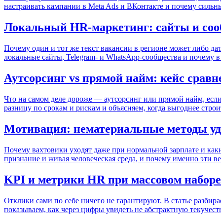
настраивать кампании в Meta Ads и ВКонтакте и почему сильн
Локальный HR-маркетинг: сайты и соо
Почему один и тот же текст вакансии в регионе может либо дат
локальные сайты, Telegram- и WhatsApp-сообщества и почему в 
Аутсорсинг vs прямой найм: кейс сравн
Что на самом деле дороже — аутсорсинг или прямой найм, если
разницу по срокам и рискам и объясняем, когда выгоднее строи
Мотивация: нематериальные методы у
Почему вахтовики уходят даже при нормальной зарплате и каки
признание и живая человеческая среда, и почему именно эти в
KPI и метрики HR при массовом наборе
Отклики сами по себе ничего не гарантируют. В статье разбира
показываем, как через цифры увидеть не абстрактную текучесть,