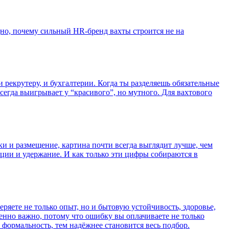
идно, почему сильный HR-бренд вахты строится не на
 рекрутеру, и бухгалтерии. Когда ты разделяешь обязательные
сегда выигрывает у “красивого”, но мутного. Для вахтового
ики и размещение, картина почти всегда выглядит лучше, чем
акции и удержание. И как только эти цифры собираются в
ряете не только опыт, но и бытовую устойчивость, здоровье,
бенно важно, потому что ошибку вы оплачиваете не только
 формальность, тем надёжнее становится весь подбор.