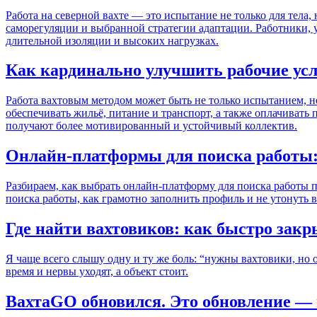
Работа на северной вахте — это испытание не только для тела,
саморегуляции и выбранной стратегии адаптации. Работники,
длительной изоляции и высоких нагрузках.
Как кардинально улучшить рабочие усл
Работа вахтовым методом может быть не только испытанием, н
обеспечивать жильё, питание и транспорт, а также оплачивать
получают более мотивированный и устойчивый коллектив.
Онлайн-платформы для поиска работы: 
Разбираем, как выбрать онлайн-платформу для поиска работы п
поиска работы, как грамотно заполнить профиль и не утонуть 
Где найти вахтовиков: как быстро закр
Я чаще всего слышу одну и ту же боль: “нужны вахтовики, но о
время и нервы уходят, а объект стоит.
ВахтаGO обновился. Это обновление — п