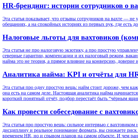
HR-брендинг: истории сотрудников о ва
Эта статья показывает, что отзывы сотрудников на вахте — не
обещаниях, а на спокойных историях из первых рук, где есть до
Налоговые льготы для вахтовиков (ком
Эта статья не про налоговую экзотику, а про простую управлен
северные гарантии, компенсации и их налоговый режим, ваканс
найма это не теория, а прямое влияние на конверсию, доверие 
Аналитика найма: KPI и отчёты для H
Эта статья про одну простую вещь: найм стоит дороже, чем каж
она есть на самом деле. Настоящая аналитика найма начинается
короткий понятный отчёт, подбор перестаёт быть “чёрным ящи
Как провести собеседование с вахтовик
Эта статья про простую вещь: сильное интервью с вахтовиком 
дисциплину и реальное понимание формата, вы снижаете риск н
временем HR, но и срывом планов на самом объекте. И чем рань