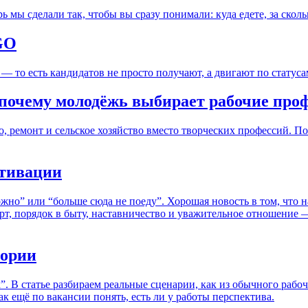
 мы сделали так, чтобы вы сразу понимали: куда едете, за сколь
GO
 — то есть кандидатов не просто получают, а двигают по статус
: почему молодёжь выбирает рабочие про
о, ремонт и сельское хозяйство вместо творческих профессий. П
отивации
ожно” или “больше сюда не поеду”. Хорошая новость в том, что н
т, порядок в быту, наставничество и уважительное отношение 
тории
”. В статье разбираем реальные сценарии, как из обычного рабоч
к ещё по вакансии понять, есть ли у работы перспектива.