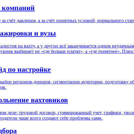
и компаний
 за счёт давления, а за счёт понятных условий, нормального ст
тажировки и вузы
истов на вахту, а у других всё заканчивается одним неудачным 
скник выбирает не «где больше платят», а «где понятнее». Плюс
йд по настройке
ыбор регионов-доноров, сегментацию аудитории, подготовку об
ов.
ольнение вахтовиков
ом деле: трудовой договор, суммированный учет, графики, увольн
тодатели чаще всего создают себе проблемы сами.
дбора