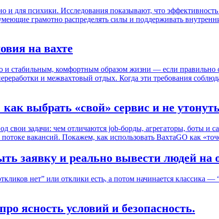
 но и для психики. Исследования показывают, что эффективность
 умеющие грамотно распределять силы и поддерживать внутренн
овия на вахте
о и стабильным, комфортным образом жизни — если правильно о
 переработки и межвахтовый отдых. Когда эти требования соблюд
как выбрать «свой» сервис и не утонуть
од свои задачи: чем отличаются job-борды, агрегаторы, боты и 
в потоке вакансий. Покажем, как использовать ВахтаGO как «точ
ыть заявку и реально вывести людей на 
ткликов нет” или отклики есть, а потом начинается классика — 
ро ясность условий и безопасность.