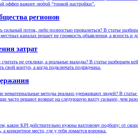
ый оффер важнее любой “тонкой настройки”.
бщества регионов
ь сильный поток, либо полностью провалиться? В статье разбира
местных каналах решает не громкость объявления, а ясность и д
ения затрат
 считать не отклики, а реальные выходы? В статье разбираем ке
ть свой контур, а когда подключать подрядчика.
держания
е нематериальные методы реально удерживают людей? В статье р
ещи часто решают возврат на следующую вахту сильнее, чем разо
ем, какие KPI действительно нужны вахтовому подбору: от скоро
 а конкретное место, где у тебя ломается воронка.