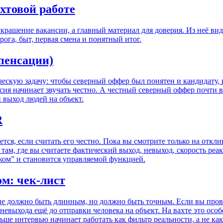
хтовой работе
 украшение вакансии, а главный материал для доверия. Из неё в
рога, быт, первая смена и понятный итог.
пенсации)
ческую задачу: чтобы северный оффер был понятен и кандидату, и
ия начинает звучать честно. А честный северный оффер почти в
и выход людей на объект.
R
ется, если считать его честно. Пока вы смотрите только на откл
 там, где вы считаете фактический выход, невыход, скорость ре
ком” и становится управляемой функцией.
ом: чек-лист
не должно быть длинным, но должно быть точным. Если вы прове
евыхода ещё до отправки человека на объект. На вахте это осо
ше интервью начинает работать как фильтр реальности, а не как