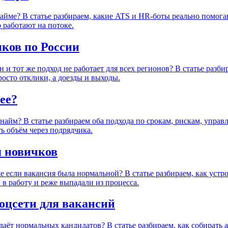
 найме? В статье разбираем, какие ATS и HR-боты реально помог
 работают на потоке.
иков по России
 и тот же подход не работает для всех регионов? В статье разби
росто отклики, а доезды и выходы.
ее?
найм? В статье разбираем оба подхода по срокам, рискам, управ
ть объём через подрядчика.
я новичков
 если вакансия была нормальной? В статье разбираем, как устр
 в работу и реже выпадали из процесса.
соцсети для вакансий
 даёт нормальных кандидатов? В статье разбираем, как собирать а