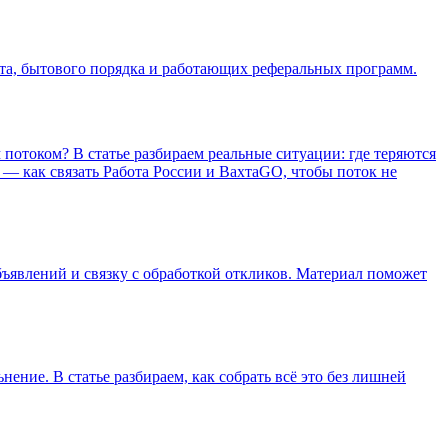
арта, бытового порядка и работающих реферальных программ.
потоком? В статье разбираем реальные ситуации: где теряются
 — как связать Работа России и ВахтаGO, чтобы поток не
ъявлений и связку с обработкой откликов. Материал поможет
ение. В статье разбираем, как собрать всё это без лишней