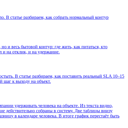
о. В статье разбираем, как собрать нормальный контур
но и весь бытовой контур: где жить, как питаться, кто
л и на отклик, и на удержание.
 остыть. В статье разбираем, как поставить реальный SLA 10–15
й шаг к выходу на объект.
омпании удерживать человека на объекте. Из текста видно,
ение действительно собраны в систему. Две таблицы внизу
зницу в календаре человека. В итоге график перестаёт быть