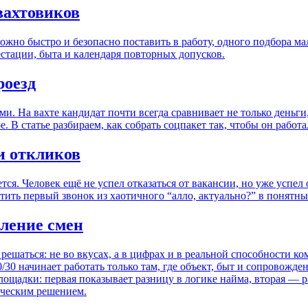
вахтовиков
жно быстро и безопасно поставить в работу, одного подбора мал
естации, быта и календаря повторных допусков.
роезд
. На вахте кандидат почти всегда сравнивает не только деньги, 
. В статье разбираем, как собрать соцпакет так, чтобы он работа
и откликов
тся. Человек ещё не успел отказаться от вакансии, но уже успел
тить первый звонок из хаотичного “алло, актуально?” в понятны
ление смен
н решаться: не во вкусах, а в цифрах и в реальной способности к
0/30 начинает работать только там, где объект, быт и сопровожд
лощадки: первая показывает разницу в логике найма, вторая — ра
нческим решением.