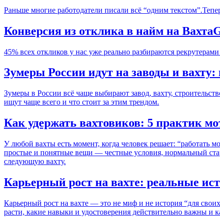
Раньше многие работодатели писали всё “одним текстом”.Теперь
Конверсия из отклика в найм на Вахта
45% всех откликов у нас уже реально разбираются рекрутерами
Зумеры России идут на заводы и вахту
Зумеры в России всё чаще выбирают завод, вахту, строительств
ищут чаще всего и что стоит за этим трендом.
Как удержать вахтовиков: 5 практик м
У любой вахты есть момент, когда человек решает: “работать м
простые и понятные вещи — честные условия, нормальный стар
следующую вахту.
Карьерный рост на вахте: реальные ис
Карьерный рост на вахте — это не миф и не история “для своих
расти, какие навыки и удостоверения действительно важны и ка