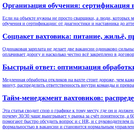
Организация обучения: сертификация 
Если на объекте нужны не просто сварщики, а люди, которых мо
обучения и сертификации: от диагностики и наставника до атт
Соцпакет вахтовика: питание, жильё, п
Одинаковая зарплата не делает две вакансии одинаково сильными
оплачивает дорогу и насколько честно всё закреплено в договоре
Быстрый ответ: оптимизация обработк
Медленная обработка откликов на вахте стоит дороже, чем каже
минут, распределить ответственность внутри команды и превра
Тайм-менеджмент вахтовиков: распреде
Эта статья сводит спор о графике к тому месту, где он и долже
почему 30/30 чаще выигрывает у рынка за счёт понятности, а 6
помогают быстро обсудить вопрос и с HR, и с руководителем п
формальностью в вакансии и становится нормальным управле