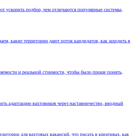
ают ускорить подбор, чем отличаются популярные системы,
раем, какие территории дают поток кандидатов, как заходить в
ляемости и реальной стоимости, чтобы было проще понять,
оить адаптацию вахтовиков через наставничество, вводный
удитории для вахтовых вакансий, что писать в креативах, как