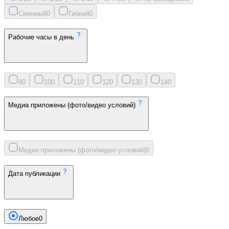
Сменный
0
Гибкий
0
Рабочие часы в день
8
0
10
0
11
0
12
0
13
0
14
0
Медиа приложены (фото/видео условий)
Медиа приложены (фото/видео условий)
0
Дата публикации
Любое
0