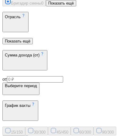
Бригадир смены
0
Показать ещё
Отрасль
Показать ещё
Сумма дохода (от)
от
Выберите период
График вахты
15/15
0
30/30
0
45/45
0
60/30
0
90/30
0