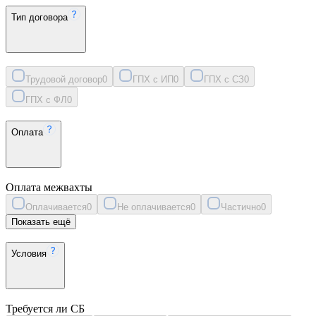
Тип договора
Трудовой договор
0
ГПХ с ИП
0
ГПХ с СЗ
0
ГПХ с ФЛ
0
Оплата
Оплата межвахты
Оплачивается
0
Не оплачивается
0
Частично
0
Показать ещё
Условия
Требуется ли СБ