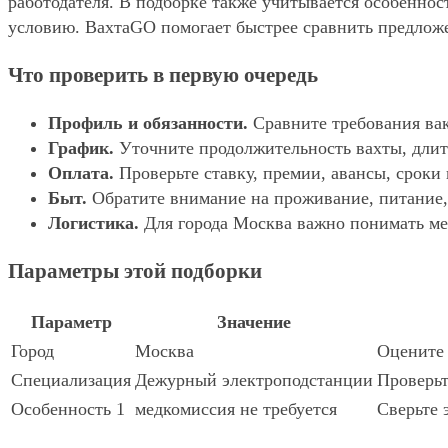
работодателя. В подборке также учитывается особенност
условию. ВахтаGO помогает быстрее сравнить предложе
Что проверить в первую очередь
Профиль и обязанности.
Сравните требования вак
График.
Уточните продолжительность вахты, длит
Оплата.
Проверьте ставку, премии, авансы, сроки
Быт.
Обратите внимание на проживание, питание, 
Логистика.
Для города Москва важно понимать мес
Параметры этой подборки
Параметр
Значение
Город
Москва
Оцените 
Специализация
Дежурный электроподстанции
Проверьт
Особенность 1
медкомиссия не требуется
Сверьте 