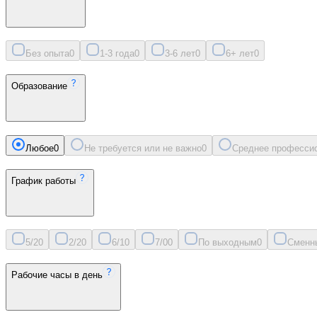
Без опыта
0
1-3 года
0
3-6 лет
0
6+ лет
0
Образование
Любое
0
Не требуется или не важно
0
Среднее професси
График работы
5/2
0
2/2
0
6/1
0
7/0
0
По выходным
0
Сменн
Рабочие часы в день