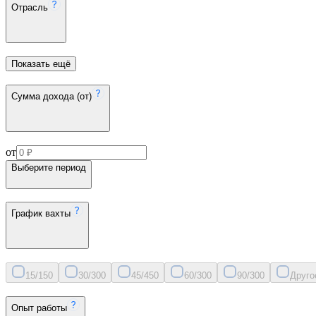
Отрасль
Показать ещё
Сумма дохода (от)
от
Выберите период
График вахты
15/15
0
30/30
0
45/45
0
60/30
0
90/30
0
Друго
Опыт работы