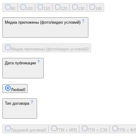
8
0
10
0
11
0
12
0
13
0
14
0
Медиа приложены (фото/видео условий)
Медиа приложены (фото/видео условий)
0
Дата публикации
Любое
0
Тип договора
Трудовой договор
0
ГПХ с ИП
0
ГПХ с СЗ
0
ГПХ с ФЛ