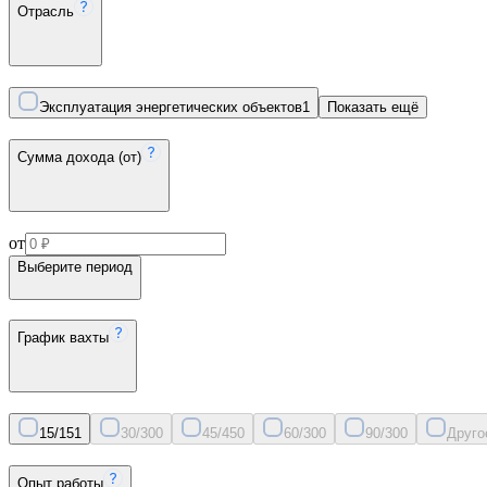
Отрасль
Эксплуатация энергетических объектов
1
Показать ещё
Сумма дохода (от)
от
Выберите период
График вахты
15/15
1
30/30
0
45/45
0
60/30
0
90/30
0
Друго
Опыт работы