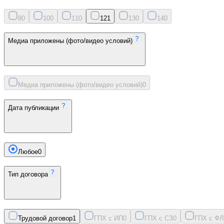
8
0
10
0
11
0
12
1
13
0
14
0
Медиа приложены (фото/видео условий)
Медиа приложены (фото/видео условий)
0
Дата публикации
Любое
0
Тип договора
Трудовой договор
1
ГПХ с ИП
0
ГПХ с СЗ
0
ГПХ с ФЛ