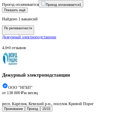
Проезд оплачивается
Проезд оплачивается
1
Показать ещё
Найдено 1 вакансий
По релевантности
Дежурный электроподстанции
4.0
•
0 отзывов
Дежурный электроподстанции
ООО "НГБП"
от 138 000 ₽
за месяц
респ. Карелия, Кемский р-н., поселок Кривой Порог
Проживание
Проезд
15/15