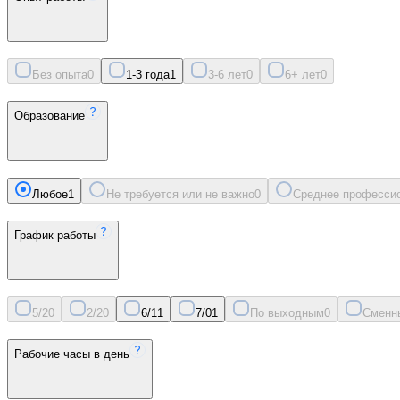
Без опыта
0
1-3 года
1
3-6 лет
0
6+ лет
0
Образование
Любое
1
Не требуется или не важно
0
Среднее професси
График работы
5/2
0
2/2
0
6/1
1
7/0
1
По выходным
0
Сменн
Рабочие часы в день