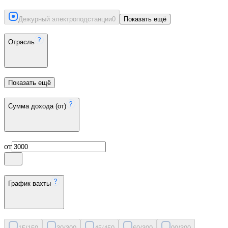
Дежурный электроподстанции
0
Показать ещё
Отрасль
Показать ещё
Сумма дохода (от)
от
График вахты