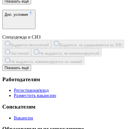
Показать ещё
Доп. условия
Спецодежда и СИЗ
Выдается бесплатно
0
Выдается, но удерживается из ЗП
0
Частично
0
Не выдается, не компенсируется
0
Не выдается, компенсируется по чекам
0
Показать ещё
Работодателям
Регистрация/вход
Разместить вакансию
Соискателям
Вакансии
Образовательным учреждениям