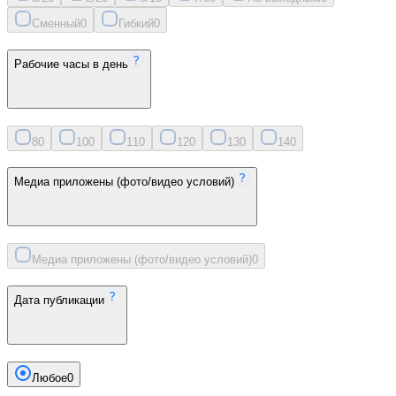
Сменный
0
Гибкий
0
Рабочие часы в день
8
0
10
0
11
0
12
0
13
0
14
0
Медиа приложены (фото/видео условий)
Медиа приложены (фото/видео условий)
0
Дата публикации
Любое
0