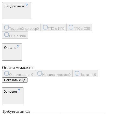
Тип договора
Трудовой договор
0
ГПХ с ИП
0
ГПХ с СЗ
0
ГПХ с ФЛ
0
Оплата
Оплата межвахты
Оплачивается
0
Не оплачивается
0
Частично
0
Показать ещё
Условия
Требуется ли СБ