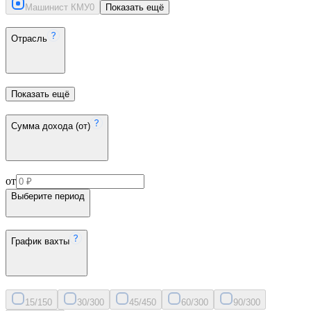
Машинист КМУ
0
Показать ещё
Отрасль
Показать ещё
Сумма дохода (от)
от
Выберите период
График вахты
15/15
0
30/30
0
45/45
0
60/30
0
90/30
0