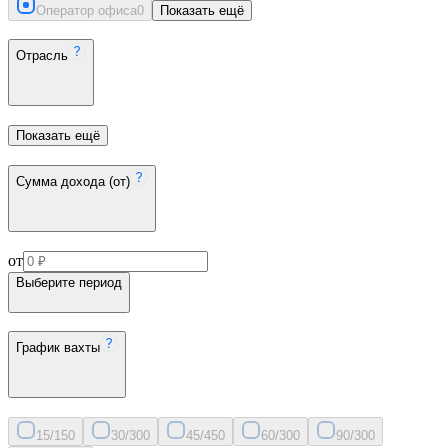
Оператор офиса
0
Показать ещё
Отрасль
Показать ещё
Сумма дохода (от)
от
Выберите период
График вахты
15/15
0
30/30
0
45/45
0
60/30
0
90/30
0