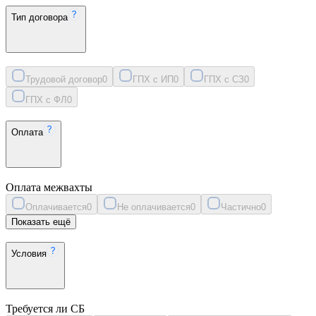
Тип договора
Трудовой договор
0
ГПХ с ИП
0
ГПХ с СЗ
0
ГПХ с ФЛ
0
Оплата
Оплата межвахты
Оплачивается
0
Не оплачивается
0
Частично
0
Показать ещё
Условия
Требуется ли СБ