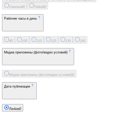
Сменный
0
Гибкий
0
Рабочие часы в день
8
0
10
0
11
0
12
0
13
0
14
0
Медиа приложены (фото/видео условий)
Медиа приложены (фото/видео условий)
0
Дата публикации
Любое
0