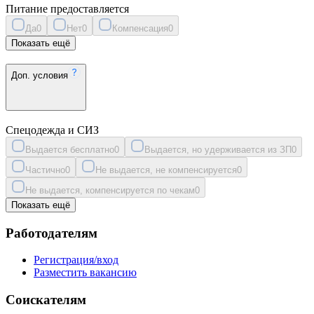
Питание предоставляется
Да
0
Нет
0
Компенсация
0
Показать ещё
Доп. условия
Спецодежда и СИЗ
Выдается бесплатно
0
Выдается, но удерживается из ЗП
0
Частично
0
Не выдается, не компенсируется
0
Не выдается, компенсируется по чекам
0
Показать ещё
Работодателям
Регистрация/вход
Разместить вакансию
Соискателям