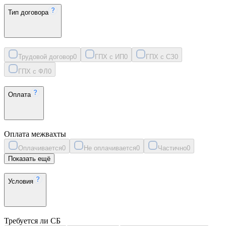
Тип договора
Трудовой договор
0
ГПХ с ИП
0
ГПХ с СЗ
0
ГПХ с ФЛ
0
Оплата
Оплата межвахты
Оплачивается
0
Не оплачивается
0
Частично
0
Показать ещё
Условия
Требуется ли СБ