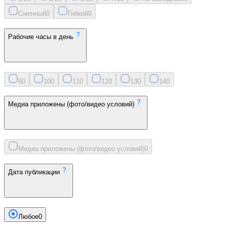
Сменный
0
Гибкий
0
Рабочие часы в день
8
0
10
0
11
0
12
0
13
0
14
0
Медиа приложены (фото/видео условий)
Медиа приложены (фото/видео условий)
0
Дата публикации
Любое
0