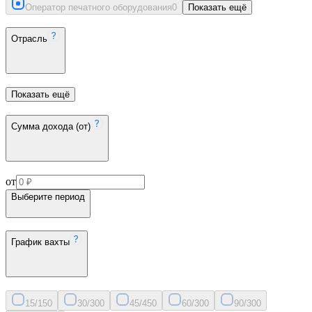
Оператор печатного оборудования
0
Показать ещё
Отрасль
Показать ещё
Сумма дохода (от)
от
Выберите период
График вахты
15/15
0
30/30
0
45/45
0
60/30
0
90/30
0