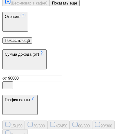
Шеф-повар в кафе
0
Показать ещё
Отрасль
Показать ещё
Сумма дохода (от)
от
График вахты
15/15
0
30/30
0
45/45
0
60/30
0
90/30
0