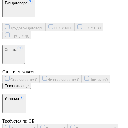
Тип договора
Трудовой договор
0
ГПХ с ИП
0
ГПХ с СЗ
0
ГПХ с ФЛ
0
Оплата
Оплата межвахты
Оплачивается
0
Не оплачивается
0
Частично
0
Показать ещё
Условия
Требуется ли СБ