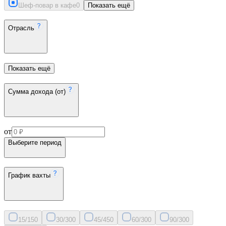
Шеф-повар в кафе
0
Показать ещё
Отрасль
Показать ещё
Сумма дохода (от)
от
Выберите период
График вахты
15/15
0
30/30
0
45/45
0
60/30
0
90/30
0