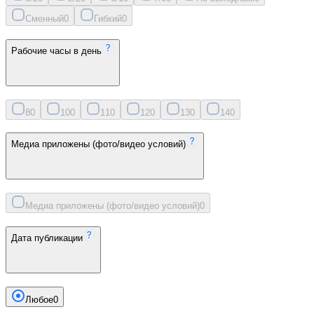
Сменный
0
Гибкий
0
Рабочие часы в день
8
0
10
0
11
0
12
0
13
0
14
0
Медиа приложены (фото/видео условий)
Медиа приложены (фото/видео условий)
0
Дата публикации
Любое
0