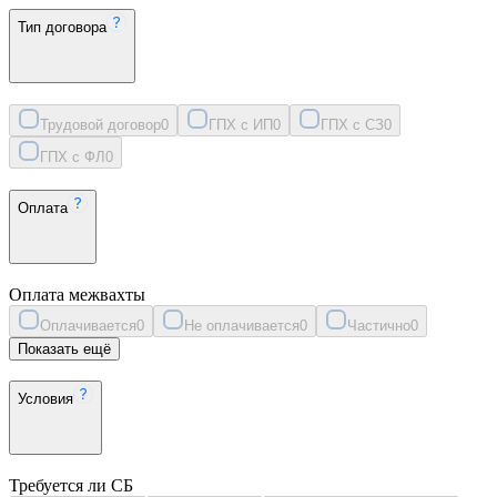
Тип договора
Трудовой договор
0
ГПХ с ИП
0
ГПХ с СЗ
0
ГПХ с ФЛ
0
Оплата
Оплата межвахты
Оплачивается
0
Не оплачивается
0
Частично
0
Показать ещё
Условия
Требуется ли СБ