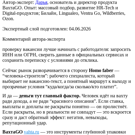
Автор-эксперт:
Дарья
, основатель и директор продукта
ВахтаGO. Опыт: массовый подбор, развитие HR-Tech и
Digital-продуктов; Билайн, Lingualeo, Ventra Go, Wildberries,
Ozon.
Экспертный слой подготовлен:
04.06.2026
Комментарий автора-эксперта
проверку вакансии лучше начинать с работодателя: запросить
ИНН или ОГРН, сверить данные в официальных сервисах и
сохранить переписку с условиями до отклика.
Сейчас рынок разворачивается в сторону
Homo faber
—
“человека-строителя”: рабочего специалиста, который
выбирает не вакансию-текст, а понятный маршрут к выходу и
прозрачные условия “куда/когда/за сколько/кто платит”.
И да —
деньги тут главный фактор.
Человек идёт на вахту
ради дохода, а не ради “красивого описания”. Если ставка,
выплаты и доплаты не раскрыты понятно — он пролистнёт.
Если раскрыты, но в реальности не совпадут — это вскроется
сразу и даст обратный эффект: негатив, невыходы,
репутационный удар.
ВахтаGO
vahta.ru
— это инструменты глубинной упаковки