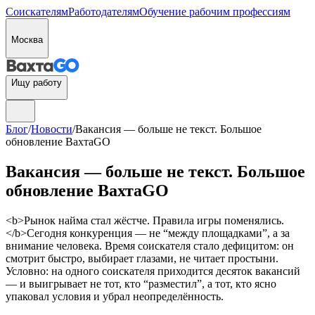
Соискателям
Работодателям
Обучение рабочим профессиям
Москва
Ищу работу
Блог
/
Новости
/
Вакансия — больше не текст. Большое
обновление ВахтаGO
Вакансия — больше не текст. Большое
обновление ВахтаGO
<b>Рынок найма стал жёстче. Правила игры поменялись.
</b>Сегодня конкуренция — не “между площадками”, а за
внимание человека. Время соискателя стало дефицитом: он
смотрит быстро, выбирает глазами, не читает простыни.
Условно: на одного соискателя приходится десяток вакансий
— и выигрывает не тот, кто “разместил”, а тот, кто ясно
упаковал условия и убрал неопределённость.