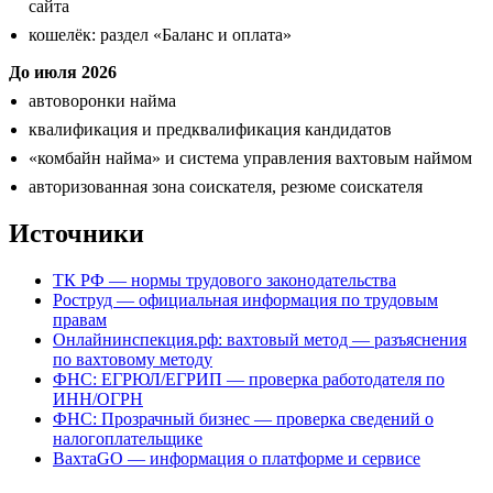
сайта
кошелёк: раздел «Баланс и оплата»
До июля 2026
автоворонки найма
квалификация и предквалификация кандидатов
«комбайн найма» и система управления вахтовым наймом
авторизованная зона соискателя, резюме соискателя
Источники
ТК РФ — нормы трудового законодательства
Роструд — официальная информация по трудовым
правам
Онлайнинспекция.рф: вахтовый метод — разъяснения
по вахтовому методу
ФНС: ЕГРЮЛ/ЕГРИП — проверка работодателя по
ИНН/ОГРН
ФНС: Прозрачный бизнес — проверка сведений о
налогоплательщике
ВахтаGO — информация о платформе и сервисе