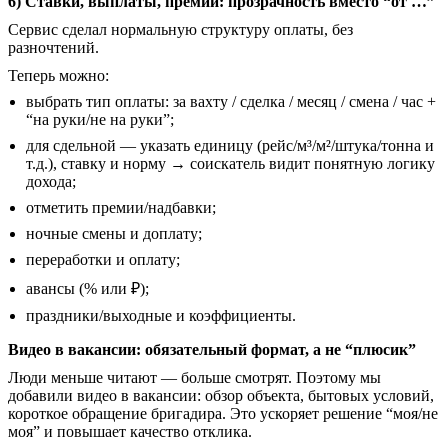
6) Ставки, выплаты, премии: прозрачность вместо “от …”
Сервис сделал нормальную структуру оплаты, без
разночтений.
Теперь можно:
выбрать тип оплаты: за вахту / сделка / месяц / смена / час +
“на руки/не на руки”;
для сдельной — указать единицу (рейс/м³/м²/штука/тонна и
т.д.), ставку и норму → соискатель видит понятную логику
дохода;
отметить премии/надбавки;
ночные смены и доплату;
переработки и оплату;
авансы (% или ₽);
праздники/выходные и коэффициенты.
Видео в вакансии: обязательный формат, а не “плюсик”
Люди меньше читают — больше смотрят. Поэтому мы
добавили видео в вакансии: обзор объекта, бытовых условий,
короткое обращение бригадира. Это ускоряет решение “моя/не
моя” и повышает качество отклика.