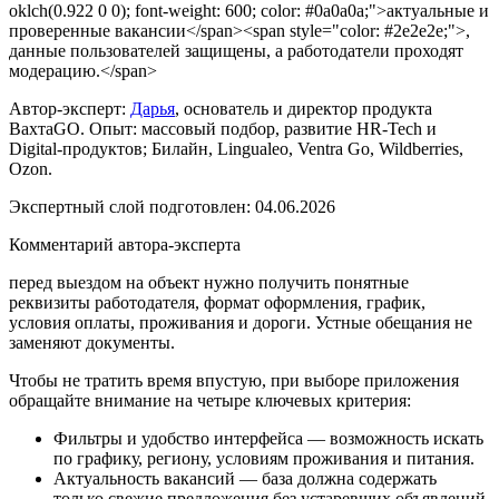
oklch(0.922 0 0); font-weight: 600; color: #0a0a0a;">актуальные и
проверенные вакансии</span><span style="color: #2e2e2e;">,
данные пользователей защищены, а работодатели проходят
модерацию.</span>
Автор-эксперт:
Дарья
, основатель и директор продукта
ВахтаGO. Опыт: массовый подбор, развитие HR-Tech и
Digital-продуктов; Билайн, Lingualeo, Ventra Go, Wildberries,
Ozon.
Экспертный слой подготовлен:
04.06.2026
Комментарий автора-эксперта
перед выездом на объект нужно получить понятные
реквизиты работодателя, формат оформления, график,
условия оплаты, проживания и дороги. Устные обещания не
заменяют документы.
Чтобы не тратить время впустую, при выборе приложения
обращайте внимание на четыре ключевых критерия:
Фильтры и удобство интерфейса — возможность искать
по графику, региону, условиям проживания и питания.
Актуальность вакансий — база должна содержать
только свежие предложения без устаревших объявлений.