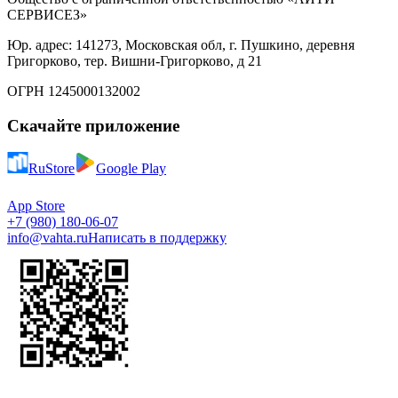
СЕРВИСЕЗ»
Юр. адрес: 141273, Московская обл, г. Пушкино, деревня
Григорково, тер. Вишни-Григорково, д 21
ОГРН 1245000132002
Скачайте приложение
RuStore
Google Play
App Store
+7 (980) 180-06-07
info@vahta.ru
Написать в поддержку