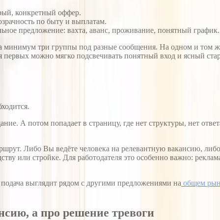
рый, конкретный оффер.
озрачность по быту и выплатам.
льное предложение: вахта, аванс, проживание, понятный график.
а минимум три группы под разные сообщения. На одном и том же
я первых можно мягко подсвечивать понятный вход и ясный старт
бходится.
ание. А потом попадает в страницу, где нет структуры, нет отв
ршрут. Либо Вы ведёте человека на релевантную вакансию, либо
одству или стройке. Для работодателя это особенно важно: рекла
 подача выглядит рядом с другими предложениями на
общем рын
нсию, а про решение тревоги