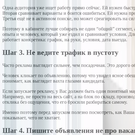
Одна аудитория уже ищет работу прямо сейчас. Ей нужен быст
Вторая сравнивает варианты и боится ошибиться. Ей нужна пр
Третья ещё не в активном поиске, но может среагировать на си
Поэтому в кабинете лучше собирать не один “общий” сегмент, 
опыта и человеку, который уже ездил и сравнивает условия. Дл
работает конкретика: график, на руки, условия, дата выезда.
Шаг 3. Не ведите трафик в пустоту
Часто реклама выглядит сильнее, чем посадочная. Это дорого о
Человек кликает по объявлению, потому что увидел ясное обещ
понимает, как выглядит вахта глазами кандидата.
Если запускаете рекламу, у Вас должен быть один понятный ма
Например, не просто на весь сайт, а на блок по складу, произв
отклика без ощущения, что его бросили разбираться самому.
Именно поэтому перед запуском полезно посмотреть, как Ваша
показывает, чего не хватает.
Шаг 4. Пишите объявления не про вака