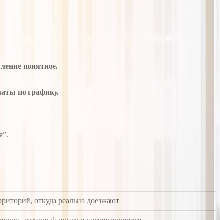
мление понятное.
латы по графику.
я”.
ерриторий, откуда реально доезжают
вичков, активный поиск и сомневающихся