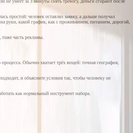
и не умеет за 3 минуты снять тревогу, деньги сгорают после
ась простой: человек оставлял заявку, а дальше получал
 на руки, какой график, как с проживанием, питанием, дорогой,
, тоже часть рекламы.
 процесса. Обычно хватает трёх вещей: точная география,
подходит, и объясните условия так, чтобы человеку не
аботать как нормальный инструмент набора.