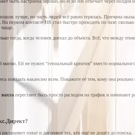
ет быть настроена хорошо, но если HR отвечает через полдня ил
ошли лучше, но часть людей всё равно терялась. Причина оказал
 На первом контакте HR стал быстро проходить по базе: сколько
а чище.
ько тогда, когда человек доехал до объекта. Всё, что между этим
й магии. Ей не нужен “гениальный креатив” вместо нормального
есь показать вакансию всем. Покажите её тем, кому она реально 
 вахта
перестают быть просто расходом на трафик и начинают р
кс.Директ?
и расширяют охват и догоняют тех, кто ещё не дошёл до поиска.