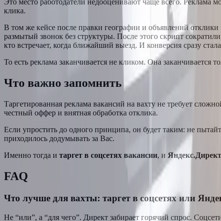
Это место работодатели недооценивают чаще всего. Реклама мож
клика.
В том же кейсе после правки географии и объявлений отклики п
размытый звонок без структуры. После этого скрипт сократили.
кто встречает, когда ближайший выезд. И конверсия сразу стал
То есть реклама заканчивается не кликом. Она заканчивается тол
Что важно запомнить
Таргетированная реклама вакансий на вахту не требует сложно
честный оффер и внятная обработка отклика.
Если упростить до одного принципа, он будет таким: не пытайт
приходилось додумывать за Вас.
Именно тогда и
таргет в соцсетях вакансии
, и
Яндекс.Директ
FAQ
Что лучше для вахты: таргет в соцсетях или Янде
Не “или”, а “для чего”. Директ забирает горячий спрос. Соцсет