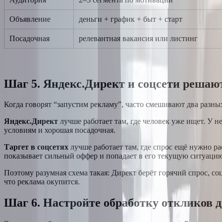
Объявление
деньги + график + быт + старт
Посадочная
релевантная вакансия или листинг
Шаг 5. Яндекс.Директ и соцсети решаю
Когда говорят “запустим рекламу”, часто смешивают два разны
Яндекс.Директ
лучше работает там, где человек уже ищет. У н
условиям и хорошая посадочная.
Таргет в соцсетях
лучше работает там, где спрос ещё нужно рас
показывает сильный оффер и попадает в его текущую ситуаци
Поэтому разумная схема такая: Директ берёт горячий спрос, со
что реклама окупится.
Шаг 6. Настройте обработку откликов до