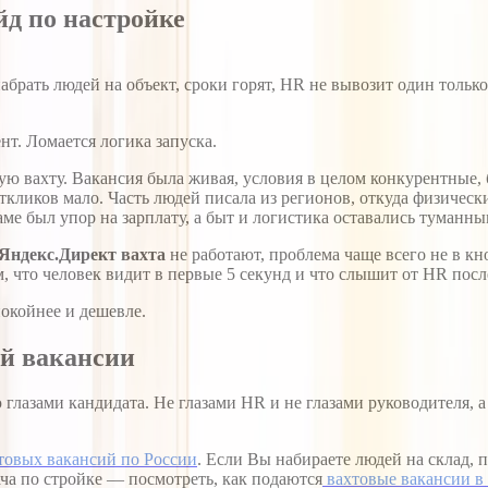
йд по настройке
брать людей на объект, сроки горят, HR не вывозит один только
нт. Ломается логика запуска.
ую вахту. Вакансия была живая, условия в целом конкурентные,
откликов мало. Часть людей писала из регионов, откуда физическ
ламе был упор на зарплату, а быт и логистика оставались туманны
Яндекс.Директ вахта
не работают, проблема чаще всего не в кн
м, что человек видит в первые 5 секунд и что слышит от HR посл
покойнее и дешевле.
ой вакансии
лазами кандидата. Не глазами HR и не глазами руководителя, а 
товых вакансий по России
. Если Вы набираете людей на склад, 
ача по стройке — посмотреть, как подаются
вахтовые вакансии в