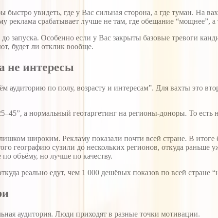
быстро увидеть, где у Вас сильная сторона, а где туман. На вах
му реклама срабатывает лучше не там, где обещание “мощнее”, а
 до запуска. Особенно если у Вас закрыты базовые тревоги канд
ют, будет ли отклик вообще.
а не интересы
ём аудиторию по полу, возрасту и интересам”. Для вахты это вт
–45”, а нормальный геотаргетинг на регионы-доноры. То есть на
слишком широким. Рекламу показали почти всей стране. В итоге
этого географию сузили до нескольких регионов, откуда раньше
по объёму, но лучше по качеству.
ткуда реально едут, чем 1 000 дешёвых показов по всей стране “н
ри
альная аудитория. Люди приходят в разные точки мотивации.