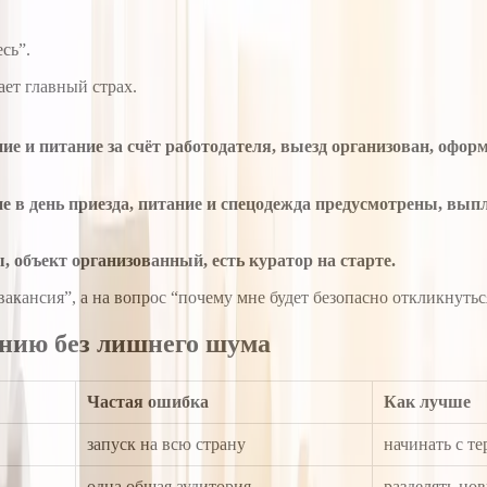
сь”.
ает главный страх.
ие и питание за счёт работодателя, выезд организован, офор
ие в день приезда, питание и спецодежда предусмотрены, вып
 объект организованный, есть куратор на старте.
 вакансия”, а на вопрос “почему мне будет безопасно откликнутьс
анию без лишнего шума
Частая ошибка
Как лучше
запуск на всю страну
начинать с т
одна общая аудитория
разделять но