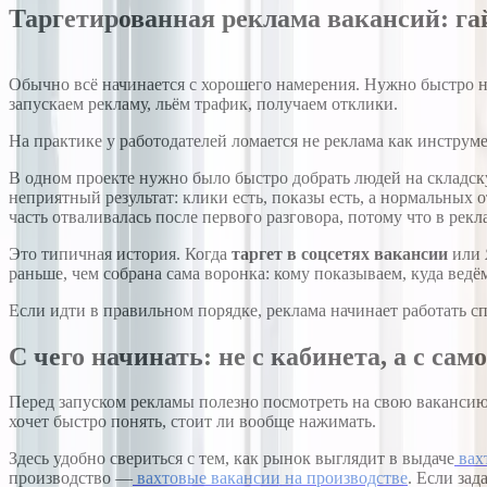
Таргетированная реклама вакансий: га
Обычно всё начинается с хорошего намерения. Нужно быстро на
запускаем рекламу, льём трафик, получаем отклики.
На практике у работодателей ломается не реклама как инструме
В одном проекте нужно было быстро добрать людей на складск
неприятный результат: клики есть, показы есть, а нормальных 
часть отваливалась после первого разговора, потому что в рек
Это типичная история. Когда
таргет в соцсетях вакансии
или
раньше, чем собрана сама воронка: кому показываем, куда ведё
Если идти в правильном порядке, реклама начинает работать с
С чего начинать: не с кабинета, а с сам
Перед запуском рекламы полезно посмотреть на свою вакансию г
хочет быстро понять, стоит ли вообще нажимать.
Здесь удобно свериться с тем, как рынок выглядит в выдаче
вах
производство —
вахтовые вакансии на производстве
. Если зад