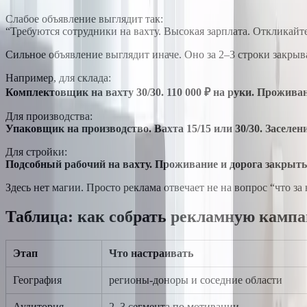
Слабое объявление выглядит так:
“Требуются сотрудники на вахту. Высокая зарплата. Откликайте
Сильное объявление выглядит иначе. Оно за 2–3 строки закрыв
Например, для склада:
Комплектовщик на вахту 30/30. 110 000 ₽ на руки. Проживан
Для производства:
Упаковщик на производство. Вахта 15/15 или 30/30. Заселен
Для стройки:
Подсобный рабочий на вахту. Проживание и дорога закрыты,
Здесь нет магии. Просто реклама отвечает не на вопрос “что за
Таблица: как собрать рекламную камп
Этап
Что настраивать
География
регионы-доноры и соседние области
Аудитория
2–3 сегмента по мотивации