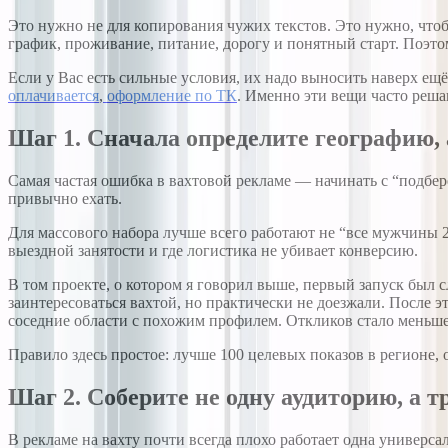
Это нужно не для копирования чужих текстов. Это нужно, чтобы 
график, проживание, питание, дорогу и понятный старт. Поэто
Если у Вас есть сильные условия, их надо выносить наверх ещё
оплачивается
,
оформление по ТК
. Именно эти вещи часто реша
Шаг 1. Сначала определите географию, 
Самая частая ошибка в вахтовой рекламе — начинать с “подбер
привычно ехать.
Для массового набора лучше всего работают не “все мужчины 25
выездной занятости и где логистика не убивает конверсию.
В том проекте, о котором я говорил выше, первый запуск был 
заинтересоваться вахтой, но практически не доезжали. После 
соседние области с похожим профилем. Откликов стало меньше 
Правило здесь простое: лучше 100 целевых показов в регионе, о
Шаг 2. Соберите не одну аудиторию, а т
В рекламе на вахту почти всегда плохо работает одна универс