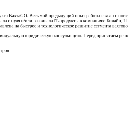
дукта ВахтаGO. Весь мой предыдущий опыт работы связан с поис
ла с нуля и/или развивала IT-продукты в компаниях: Билайн, Lin
влена на быстрое и технологическое развитие сегмента вахтово
видуальную юридическую консультацию. Перед принятием решен
етров