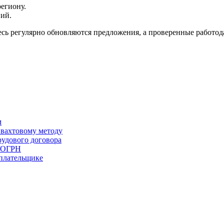
региону.
ний.
сь регулярно обновляются предложения, а проверенные работода
м
 вахтовому методу
удового договора
/ОГРН
плательщике