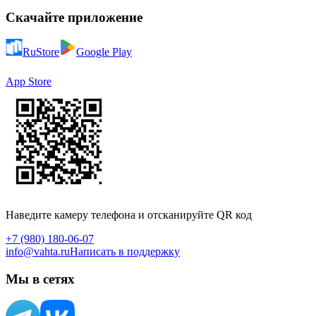
Скачайте приложение
RuStore
Google Play
App Store
Наведите камеру телефона и отсканируйте QR код
+7 (980) 180-06-07
info@vahta.ru
Написать в поддержку
Мы в сетях