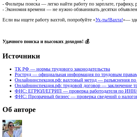
- Фильтры поиска — легко найти работу по зарплате, графику, 
- Экономия времени — не нужно обзванивать десятки объявле
Если вы ищете работу вахтой, попробуйте «
Ух-ты!Вахта!
»— зде
Удачного поиска и высоких доходов! 💰
Источники
ТК РФ — нормы трудового законодательства
Роструд — официальная информация по трудовым права
Онлайнинспекция.рф: вахтовый метод — разъяснения по
Онлайнинспекция.рф: трудовой договор — заключение тр
ФНС: ЕГРЮЛ/ЕГРИП — проверка работодателя по ИНН
ФНС: Прозрачный бизнес — проверка сведений о налого
Об авторе