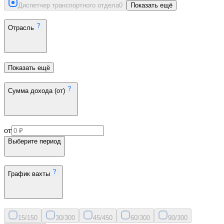
Диспетчер транспортного отдела
0
Показать ещё
Отрасль
Показать ещё
Сумма дохода (от)
от
Выберите период
График вахты
15/15
0
30/30
0
45/45
0
60/30
0
90/30
0