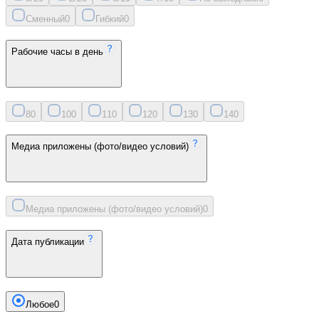
Сменный
0
Гибкий
0
Рабочие часы в день
8
0
10
0
11
0
12
0
13
0
14
0
Медиа приложены (фото/видео условий)
Медиа приложены (фото/видео условий)
0
Дата публикации
Любое
0