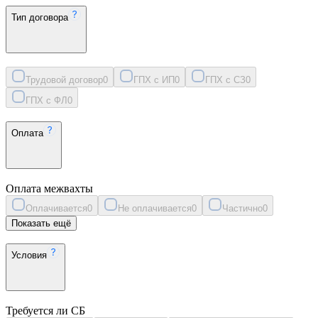
Тип договора
Трудовой договор
0
ГПХ с ИП
0
ГПХ с СЗ
0
ГПХ с ФЛ
0
Оплата
Оплата межвахты
Оплачивается
0
Не оплачивается
0
Частично
0
Показать ещё
Условия
Требуется ли СБ