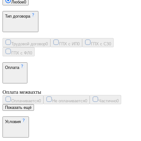
Любое
0
Тип договора
Трудовой договор
0
ГПХ с ИП
0
ГПХ с СЗ
0
ГПХ с ФЛ
0
Оплата
Оплата межвахты
Оплачивается
0
Не оплачивается
0
Частично
0
Показать ещё
Условия