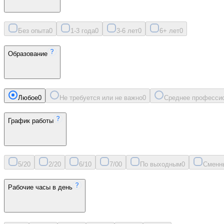
Без опыта
0
1-3 года
0
3-6 лет
0
6+ лет
0
Образование
Любое
0
Не требуется или не важно
0
Среднее професси
График работы
5/2
0
2/2
0
6/1
0
7/0
0
По выходным
0
Сменн
Рабочие часы в день