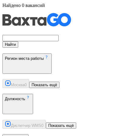
Найдено
0
вакансий
Найти
Регион места работы
Москва
0
Показать ещё
Должность
Диспетчер WMS
0
Показать ещё