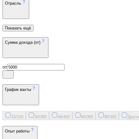
Отрасль
Показать ещё
Сумма дохода (от)
от
График вахты
15/15
0
30/30
0
45/45
0
60/30
0
90/30
0
Друго
Опыт работы