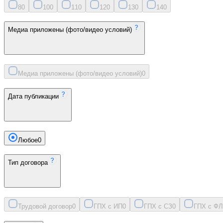
8
0
10
0
11
0
12
0
13
0
14
0
Медиа приложены (фото/видео условий)
Медиа приложены (фото/видео условий)
0
Дата публикации
Любое
0
Тип договора
Трудовой договор
0
ГПХ с ИП
0
ГПХ с СЗ
0
ГПХ с ФЛ