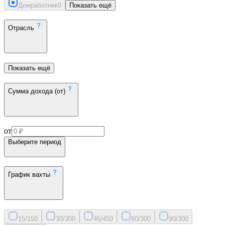
Домработник
0
Показать ещё
Отрасль
Показать ещё
Сумма дохода (от)
от
Выберите период
График вахты
15/15
0
30/30
0
45/45
0
60/30
0
90/30
0