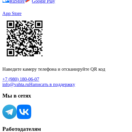
RuStore
Google Play
App Store
Наведите камеру телефона и отсканируйте QR код
+7 (980) 180-06-07
info@vahta.ru
Написать в поддержку
Мы в сетях
Работодателям