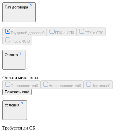
Тип договора
Трудовой договор
0
ГПХ с ИП
0
ГПХ с СЗ
0
ГПХ с ФЛ
0
Оплата
Оплата межвахты
Оплачивается
0
Не оплачивается
0
Частично
0
Показать ещё
Условия
Требуется ли СБ