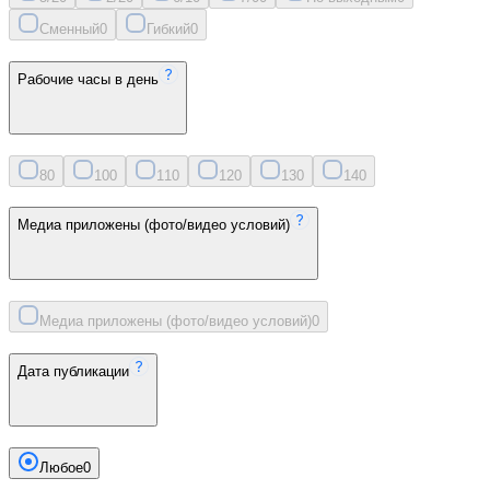
Сменный
0
Гибкий
0
Рабочие часы в день
8
0
10
0
11
0
12
0
13
0
14
0
Медиа приложены (фото/видео условий)
Медиа приложены (фото/видео условий)
0
Дата публикации
Любое
0