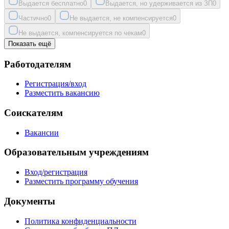
Выдается бесплатно
0
Выдается, но удерживается из ЗП
0
Частично
0
Не выдается, не компенсируется
0
Не выдается, компенсируется по чекам
0
Показать ещё
Работодателям
Регистрация/вход
Разместить вакансию
Соискателям
Вакансии
Образовательным учреждениям
Вход/регистрация
Разместить программу обучения
Документы
Политика конфиденциальности