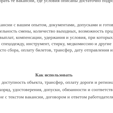
ать те вакансии, где условия описаны достаточно подр
ансии с вашим опытом, документами, допусками и готов
ельность смены, количество выходных, возможность про
 выплат, компенсации, удержания и условия, при которы
спецодежду, инструмент, стирку, медкомиссию и другие р
то сбора, оплату билетов, трансфер, дату отправления и
Как использовать
доступность объекта, трансфер, оплату дороги и регион
азряд, удостоверения, допуски, обязанности и соответст
ие с текстом вакансии, договором и ответом работодателя