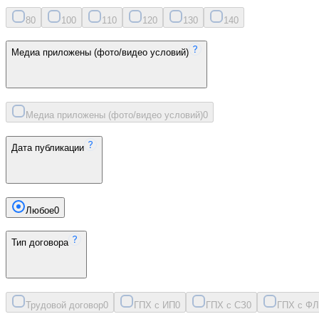
8
0
10
0
11
0
12
0
13
0
14
0
Медиа приложены (фото/видео условий)
Медиа приложены (фото/видео условий)
0
Дата публикации
Любое
0
Тип договора
Трудовой договор
0
ГПХ с ИП
0
ГПХ с СЗ
0
ГПХ с ФЛ