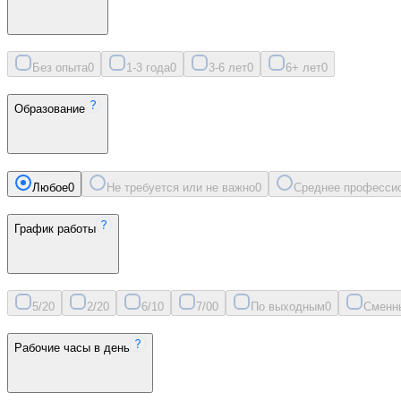
Без опыта
0
1-3 года
0
3-6 лет
0
6+ лет
0
Образование
Любое
0
Не требуется или не важно
0
Среднее професси
График работы
5/2
0
2/2
0
6/1
0
7/0
0
По выходным
0
Сменн
Рабочие часы в день