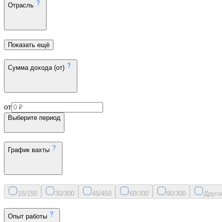
Отрасль
Показать ещё
Сумма дохода (от)
от
Выберите период
График вахты
15/15
0
30/30
0
45/45
0
60/30
0
90/30
0
Друго
Опыт работы