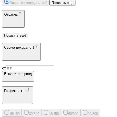
Оператор-координатор
0
Показать ещё
Отрасль
Показать ещё
Сумма дохода (от)
от
Выберите период
График вахты
15/15
0
30/30
0
45/45
0
60/30
0
90/30
0