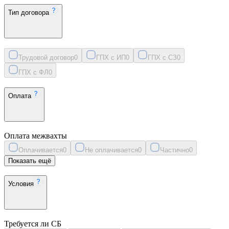
Тип договора
Трудовой договор
0
ГПХ с ИП
0
ГПХ с СЗ
0
ГПХ с ФЛ
0
Оплата
Оплата межвахты
Оплачивается
0
Не оплачивается
0
Частично
0
Показать ещё
Условия
Требуется ли СБ