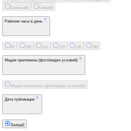
Сменный
0
Гибкий
0
Рабочие часы в день
8
0
10
0
11
0
12
0
13
0
14
0
Медиа приложены (фото/видео условий)
Медиа приложены (фото/видео условий)
0
Дата публикации
Любое
0