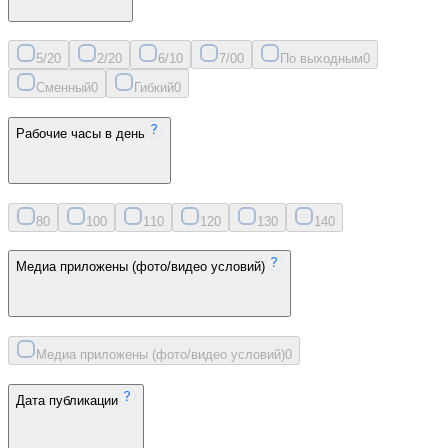
5/2
0
2/2
0
6/1
0
7/0
0
По выходным
0
Сменный
0
Гибкий
0
Рабочие часы в день
8
0
10
0
11
0
12
0
13
0
14
0
Медиа приложены (фото/видео условий)
Медиа приложены (фото/видео условий)
0
Дата публикации