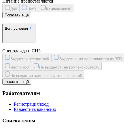
Питание предоставляется
Да
0
Нет
0
Компенсация
0
Показать ещё
Доп. условия
Спецодежда и СИЗ
Выдается бесплатно
0
Выдается, но удерживается из ЗП
0
Частично
0
Не выдается, не компенсируется
0
Не выдается, компенсируется по чекам
0
Показать ещё
Работодателям
Регистрация/вход
Разместить вакансию
Соискателям