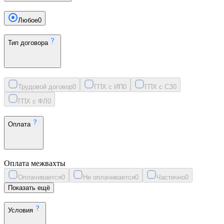
Любое
0
Тип договора
Трудовой договор
0
ГПХ с ИП
0
ГПХ с СЗ
0
ГПХ с ФЛ
0
Оплата
Оплата межвахты
Оплачивается
0
Не оплачивается
0
Частично
0
Показать ещё
Условия