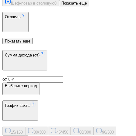
Шеф-повар в столовую
0
Показать ещё
Отрасль
Показать ещё
Сумма дохода (от)
от
Выберите период
График вахты
15/15
0
30/30
0
45/45
0
60/30
0
90/30
0