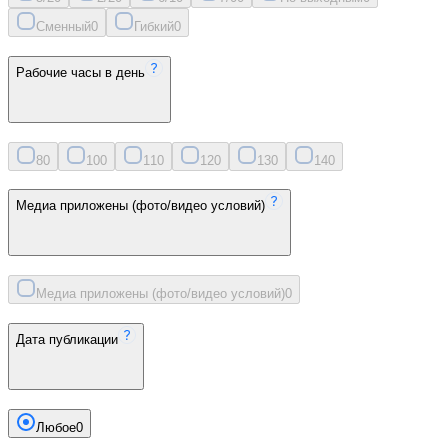
Сменный
0
Гибкий
0
Рабочие часы в день
8
0
10
0
11
0
12
0
13
0
14
0
Медиа приложены (фото/видео условий)
Медиа приложены (фото/видео условий)
0
Дата публикации
Любое
0