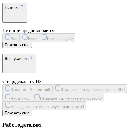
Питание
Питание предоставляется
Да
0
Нет
0
Компенсация
0
Показать ещё
Доп. условия
Спецодежда и СИЗ
Выдается бесплатно
0
Выдается, но удерживается из ЗП
0
Частично
0
Не выдается, не компенсируется
0
Не выдается, компенсируется по чекам
0
Показать ещё
Работодателям