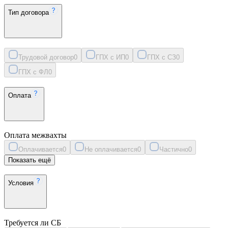
Тип договора
Трудовой договор
0
ГПХ с ИП
0
ГПХ с СЗ
0
ГПХ с ФЛ
0
Оплата
Оплата межвахты
Оплачивается
0
Не оплачивается
0
Частично
0
Показать ещё
Условия
Требуется ли СБ