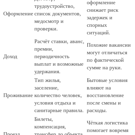
оформление
трудоустройство,
снижает риск
Оформление
список документов,
задержек и
медосмотр и
спорных
проверки.
ситуаций.
Расчёт ставки, аванс,
Похожие вакансии
премии,
могут отличаться
Доход
периодичность
по фактической
выплат и возможные
сумме на руки.
удержания.
Тип жилья,
Бытовые условия
заселение,
влияют на
Проживание
количество человек,
восстановление
условия отдыха и
после смены и
санитарные правила.
расходы.
Билеты,
Чёткая логистика
компенсация,
помогает вовремя
Проезд
трансфер до объекта,