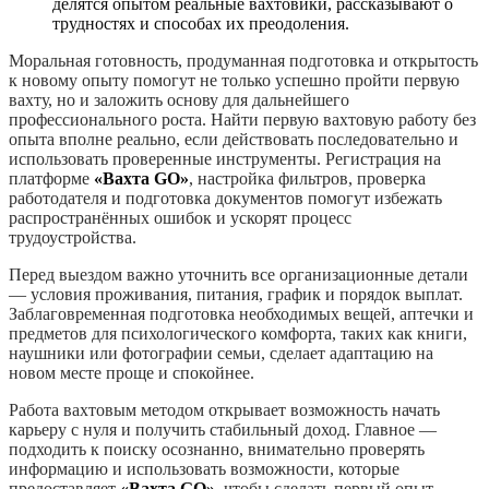
делятся опытом реальные вахтовики, рассказывают о
трудностях и способах их преодоления.
Моральная готовность, продуманная подготовка и открытость
к новому опыту помогут не только успешно пройти первую
вахту, но и заложить основу для дальнейшего
профессионального роста. Найти первую вахтовую работу без
опыта вполне реально, если действовать последовательно и
использовать проверенные инструменты. Регистрация на
платформе
«Вахта GO»
, настройка фильтров, проверка
работодателя и подготовка документов помогут избежать
распространённых ошибок и ускорят процесс
трудоустройства.
Перед выездом важно уточнить все организационные детали
— условия проживания, питания, график и порядок выплат.
Заблаговременная подготовка необходимых вещей, аптечки и
предметов для психологического комфорта, таких как книги,
наушники или фотографии семьи, сделает адаптацию на
новом месте проще и спокойнее.
Работа вахтовым методом открывает возможность начать
карьеру с нуля и получить стабильный доход. Главное —
подходить к поиску осознанно, внимательно проверять
информацию и использовать возможности, которые
предоставляет
«Вахта GO»
, чтобы сделать первый опыт