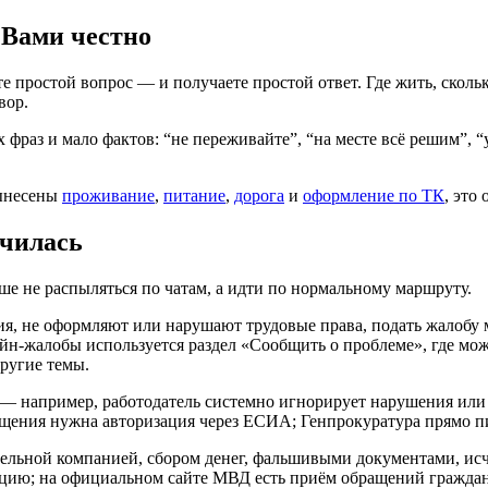
с Вами честно
 простой вопрос — и получаете простой ответ. Где жить, сколько 
вор.
раз и мало фактов: “не переживайте”, “на месте всё решим”, “у 
вынесены
проживание
,
питание
,
дорога
и
оформление по ТК
, это
училась
чше не распыляться по чатам, а идти по нормальному маршруту.
вия, не оформляют или нарушают трудовые права, подать жалобу
айн-жалобы используется раздел «Сообщить о проблеме», где мо
другие темы.
 — например, работодатель системно игнорирует нарушения или 
ащения нужна авторизация через ЕСИА; Генпрокуратура прямо п
льной компанией, сбором денег, фальшивыми документами, исче
ицию; на официальном сайте МВД есть приём обращений граждан