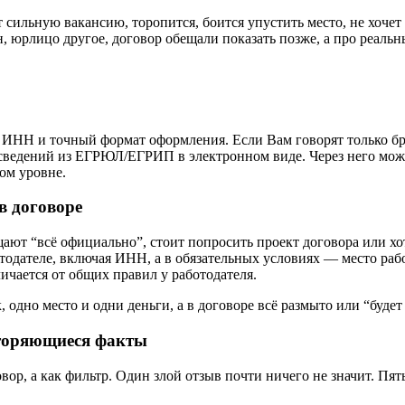
 сильную вакансию, торопится, боится упустить место, не хочет
н, юрлицо другое, договор обещали показать позже, а про реальн
 ИНН и точный формат оформления. Если Вам говорят только бр
ведений из ЕГРЮЛ/ЕГРИП в электронном виде. Через него можно
ом уровне.
в договоре
щают “всё официально”, стоит попросить проект договора или хо
тодателе, включая ИНН, а в обязательных условиях — место рабо
ичается от общих правил у работодателя.
одно место и одни деньги, а в договоре всё размыто или “будет
вторяющиеся факты
вор, а как фильтр. Один злой отзыв почти ничего не значит. Пят