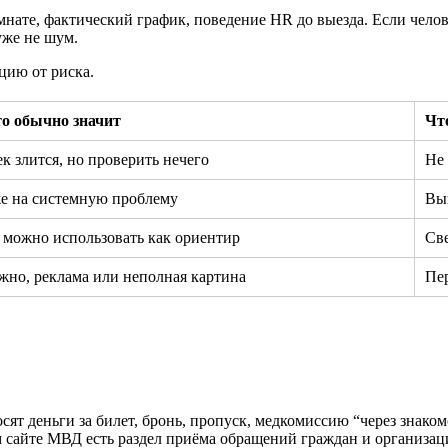
мнате, фактический график, поведение HR до выезда. Если челов
уже не шум.
цию от риска.
то обычно значит
Чт
к злится, но проверить нечего
Не 
е на системную проблему
Вын
 можно использовать как ориентир
Све
жно, реклама или неполная картина
Пе
сят деньги за билет, бронь, пропуск, медкомиссию “через знаком
 сайте МВД есть раздел приёма обращений граждан и организац