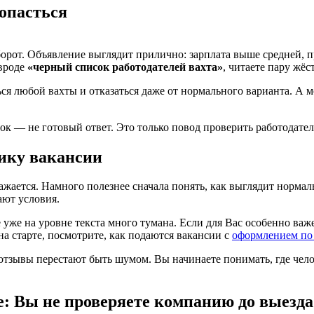
попасться
орот. Объявление выглядит прилично: зарплата выше средней, п
 вроде
«черный список работодателей вахта»
, читаете пару жёс
я любой вахты и отказаться даже от нормального варианта. А мо
к — не готовый ответ. Это только повод проверить работодател
гику вакансии
кажается. Намного полезнее сначала понять, как выглядит норма
ают условия.
е уже на уровне текста много тумана. Если для Вас особенно важ
 на старте, посмотрите, как подаются вакансии с
оформлением по
, отзывы перестают быть шумом. Вы начинаете понимать, где чел
е: Вы не проверяете компанию до выезда