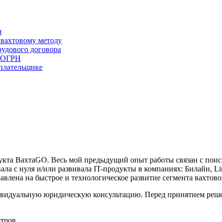
м
 вахтовому методу
удового договора
/ОГРН
плательщике
дукта ВахтаGO. Весь мой предыдущий опыт работы связан с поис
ла с нуля и/или развивала IT-продукты в компаниях: Билайн, Lin
влена на быстрое и технологическое развитие сегмента вахтово
видуальную юридическую консультацию. Перед принятием решен
етров