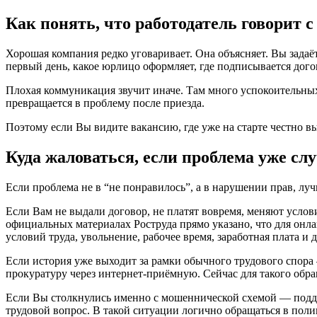
Как понять, что работодатель говорит 
Хорошая компания редко уговаривает. Она объясняет. Вы задаёте
первый день, какое юрлицо оформляет, где подписывается дого
Плохая коммуникация звучит иначе. Там много успокоительных ф
превращается в проблему после приезда.
Поэтому если Вы видите вакансию, где уже на старте честно 
Куда жаловаться, если проблема уже сл
Если проблема не в “не понравилось”, а в нарушении прав, лу
Если Вам не выдали договор, не платят вовремя, меняют усло
официальных материалах Роструда прямо указано, что для онл
условий труда, увольнение, рабочее время, заработная плата и 
Если история уже выходит за рамки обычного трудового спора
прокуратуру через интернет-приёмную. Сейчас для такого обр
Если Вы столкнулись именно с мошеннической схемой — подде
трудовой вопрос. В такой ситуации логично обращаться в пол