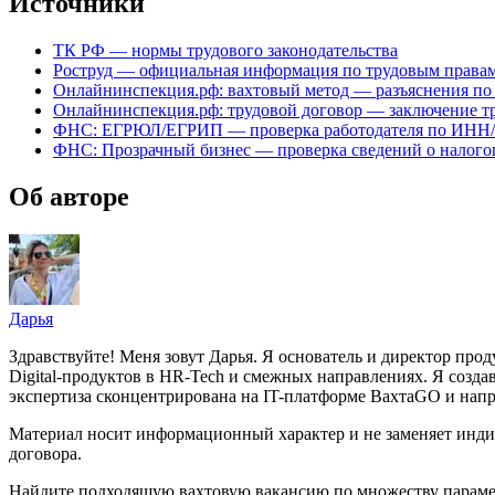
Источники
ТК РФ — нормы трудового законодательства
Роструд — официальная информация по трудовым права
Онлайнинспекция.рф: вахтовый метод — разъяснения по
Онлайнинспекция.рф: трудовой договор — заключение тр
ФНС: ЕГРЮЛ/ЕГРИП — проверка работодателя по ИНН
ФНС: Прозрачный бизнес — проверка сведений о налого
Об авторе
Дарья
Здравствуйте! Меня зовут Дарья. Я основатель и директор про
Digital-продуктов в HR-Tech и смежных направлениях. Я создава
экспертиза сконцентрирована на IT-платформе ВахтаGO и напра
Материал носит информационный характер и не заменяет инди
договора.
Найдите подходящую вахтовую вакансию по множеству парам