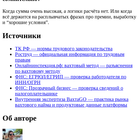
Когда сумма очень высокая, а логики расчёта нет. Или когда
всё держится на расплывчатых фразах про премии, выработку
и “хорошие условия”.
Источники
ТК РФ — нормы трудового законодательства
Роструд — официальная информация по трудовым
правам
Онлайнинспекция.рф: вахтовый метод — разъяснения
по вахтовому методу
ФНС: ЕГРЮЛ/ЕГРИП — проверка работодателя по
ИНН/ОГРН
ФНС: Прозрачный бизнес — проверка сведений о
налогоплательщике
Внутренняя экспертиза ВахтаGO — практика рынка
вахтового найма и продуктовые данные платформы
Об авторе