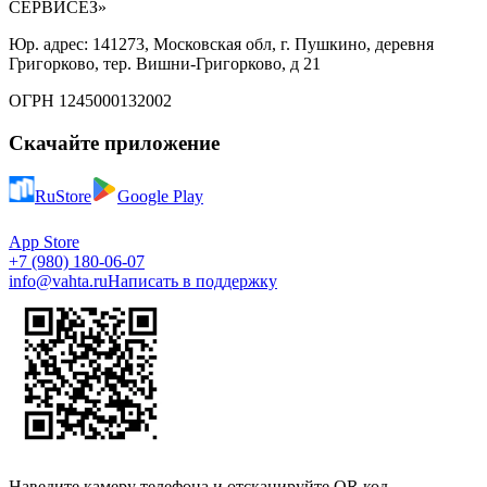
СЕРВИСЕЗ»
Юр. адрес: 141273, Московская обл, г. Пушкино, деревня
Григорково, тер. Вишни-Григорково, д 21
ОГРН 1245000132002
Скачайте приложение
RuStore
Google Play
App Store
+7 (980) 180-06-07
info@vahta.ru
Написать в поддержку
Наведите камеру телефона и отсканируйте QR код