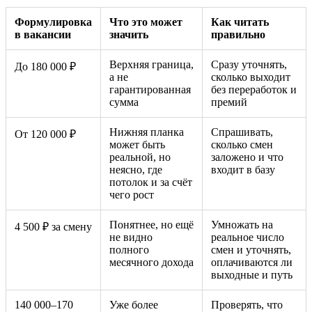
Формулировка
Что это может
Как читать
в вакансии
значить
правильно
Верхняя граница,
Сразу уточнять,
До 180 000 ₽
а не
сколько выходит
гарантированная
без переработок и
сумма
премий
Нижняя планка
Спрашивать,
От 120 000 ₽
может быть
сколько смен
реальной, но
заложено и что
неясно, где
входит в базу
потолок и за счёт
чего рост
Понятнее, но ещё
Умножать на
4 500 ₽ за смену
не видно
реальное число
полного
смен и уточнять,
месячного дохода
оплачиваются ли
выходные и путь
140 000–170
Уже более
Проверять, что