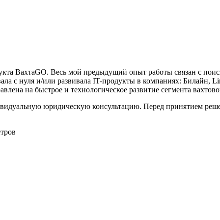
дукта ВахтаGO. Весь мой предыдущий опыт работы связан с поис
ла с нуля и/или развивала IT-продукты в компаниях: Билайн, Lin
влена на быстрое и технологическое развитие сегмента вахтово
видуальную юридическую консультацию. Перед принятием решен
етров