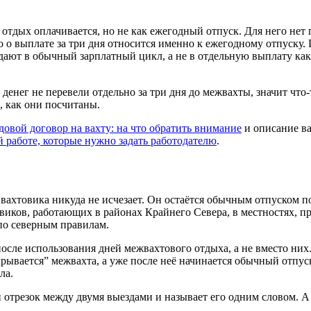
тдых оплачивается, но не как ежегодный отпуск. Для него нет п
о о выплате за три дня относится именно к ежегодному отпуску
ют в обычный зарплатный цикл, а не в отдельную выплату как от
денег не перевели отдельно за три дня до межвахты, значит что-
, как они посчитаны.
довой договор на вахту: на что обратить внимание
и описание ва
й работе, которые нужно задать работодателю
.
вахтовика никуда не исчезает. Он остаётся обычным отпуском по
виков, работающих в районах Крайнего Севера, в местностях, п
по северным правилам.
 после использования дней межвахтового отдыха, а не вместо н
рывается” межвахта, а уже после неё начинается обычный отпуск
ла.
й отрезок между двумя выездами и называет его одним словом. 