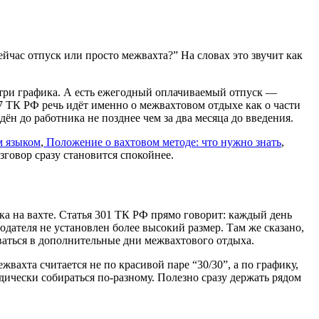
ейчас отпуск или просто межвахта?” На словах это звучит как
нутри графика. А есть ежегодный оплачиваемый отпуск —
47 ТК РФ речь идёт именно о межвахтовом отдыхе как о части
ён до работника не позднее чем за два месяца до введения.
м языком
,
Положение о вахтовом методе: что нужно знать
,
азговор сразу становится спокойнее.
а на вахте. Статья 301 ТК РФ прямо говорит: каждый день
одателя не установлен более высокий размер. Там же сказано,
ываться в дополнительные дни межвахтового отдыха.
жвахта считается не по красивой паре “30/30”, а по графику,
ически собираться по-разному. Полезно сразу держать рядом