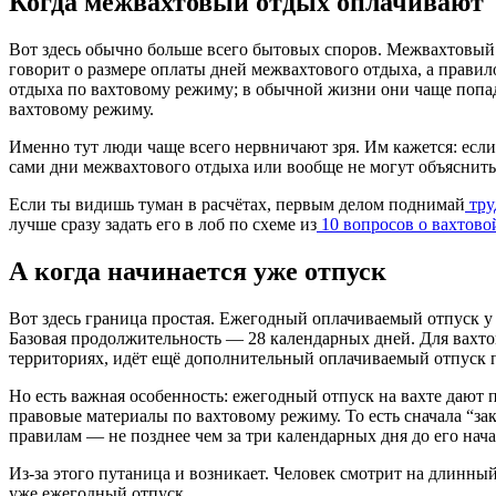
Когда межвахтовый отдых оплачивают
Вот здесь обычно больше всего бытовых споров. Межвахтовый о
говорит о размере оплаты дней межвахтового отдыха, а правил
отдыха по вахтовому режиму; в обычной жизни они чаще попада
вахтовому режиму.
Именно тут люди чаще всего нервничают зря. Им кажется: если 
сами дни межвахтового отдыха или вообще не могут объяснить
Если ты видишь туман в расчётах, первым делом поднимай
тру
лучше сразу задать его в лоб по схеме из
10 вопросов о вахтово
А когда начинается уже отпуск
Вот здесь граница простая. Ежегодный оплачиваемый отпуск у 
Базовая продолжительность — 28 календарных дней. Для вахто
территориях, идёт ещё дополнительный оплачиваемый отпуск 
Но есть важная особенность: ежегодный отпуск на вахте дают
правовые материалы по вахтовому режиму. То есть сначала “зак
правилам — не позднее чем за три календарных дня до его нача
Из-за этого путаница и возникает. Человек смотрит на длинны
уже ежегодный отпуск.