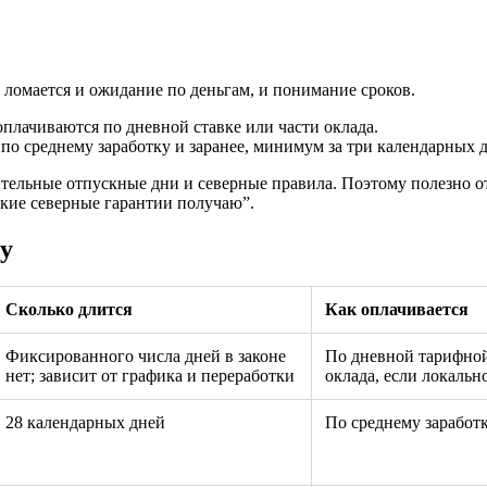
а ломается и ожидание по деньгам, и понимание сроков.
оплачиваются по дневной ставке или части оклада.
по среднему заработку и заранее, минимум за три календарных дн
тельные отпускные дни и северные правила. Поэтому полезно о
акие северные гарантии получаю”.
ну
Сколько длится
Как оплачивается
Фиксированного числа дней в законе
По дневной тарифной
нет; зависит от графика и переработки
оклада, если локальн
28 календарных дней
По среднему заработ