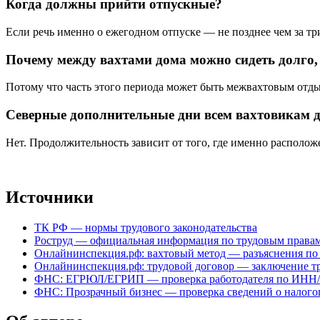
Когда должны прийти отпускные?
Если речь именно о ежегодном отпуске — не позднее чем за три
Почему между вахтами дома можно сидеть долго,
Потому что часть этого периода может быть межвахтовым отдых
Северные дополнительные дни всем вахтовикам 
Нет. Продолжительность зависит от того, где именно располо
Источники
ТК РФ — нормы трудового законодательства
Роструд — официальная информация по трудовым права
Онлайнинспекция.рф: вахтовый метод — разъяснения по
Онлайнинспекция.рф: трудовой договор — заключение тр
ФНС: ЕГРЮЛ/ЕГРИП — проверка работодателя по ИНН
ФНС: Прозрачный бизнес — проверка сведений о налого