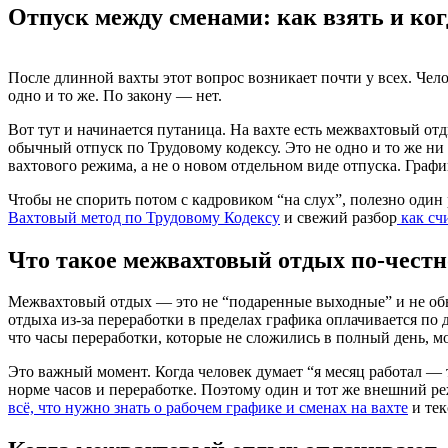
Отпуск между сменами: как взять и ко
После длинной вахты этот вопрос возникает почти у всех. Чело
одно и то же. По закону — нет.
Вот тут и начинается путаница. На вахте есть межвахтовый о
обычный отпуск по Трудовому кодексу. Это не одно и то же ни
вахтового режима, а не о новом отдельном виде отпуска. Графи
Чтобы не спорить потом с кадровиком “на слух”, полезно один 
Вахтовый метод по Трудовому Кодексу
и свежий разбор
как сч
Что такое межвахтовый отдых по-чест
Межвахтовый отдых — это не “подаренные выходные” и не обыч
отдыха из-за переработки в пределах графика оплачивается по 
что часы переработки, которые не сложились в полный день, м
Это важный момент. Когда человек думает “я месяц работал — т
норме часов и переработке. Поэтому один и тот же внешний ре
всё, что нужно знать о рабочем графике и сменах на вахте
и тек