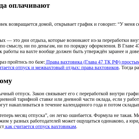
гда оплачивают
век возвращается домой, открывает график и говорит: “У меня с
тдых — это дни отдыха, которые возникают из-за переработки в
 по смыслу, ни по деньгам, ни по порядку оформления. В Главе 
к работы на вахте вообще должен быть утверждён заранее и довед
раз пройтись по базе:
Права вахтовика (Глава 47 ТК РФ) просты
итается отпуск и межвахтовый отдых: права вахтовиков
. Тогда р
ному
ный отпуск. Закон связывает его с переработкой внутри график
дневной тарифной ставке или дневной части оклада, если у работ
огут накапливаться в течение календарного года и потом склад
еперь месяц отпуска”, он легко ошибается. Формула не такая. Ме
жим у разных работодателей может ощущаться одинаково, а юрид
ст
как считается отпуск вахтовикам
.