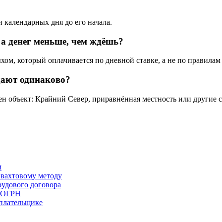
 календарных дня до его начала.
 а денег меньше, чем ждёшь?
ом, который оплачивается по дневной ставке, а не по правилам
дают одинаково?
жен объект: Крайний Север, приравнённая местность или другие
м
 вахтовому методу
удового договора
/ОГРН
плательщике