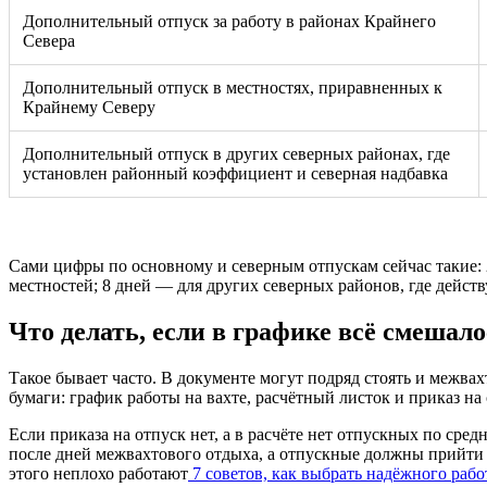
Дополнительный отпуск за работу в районах Крайнего
Севера
Дополнительный отпуск в местностях, приравненных к
Крайнему Северу
Дополнительный отпуск в других северных районах, где
установлен районный коэффициент и северная надбавка
Сами цифры по основному и северным отпускам сейчас такие:
местностей; 8 дней — для других северных районов, где дейст
Что делать, если в графике всё смешало
Такое бывает часто. В документе могут подряд стоять и межва
бумаги: график работы на вахте, расчётный листок и приказ на
Если приказа на отпуск нет, а в расчёте нет отпускных по сред
после дней межвахтового отдыха, а отпускные должны прийти з
этого неплохо работают
7 советов, как выбрать надёжного рабо