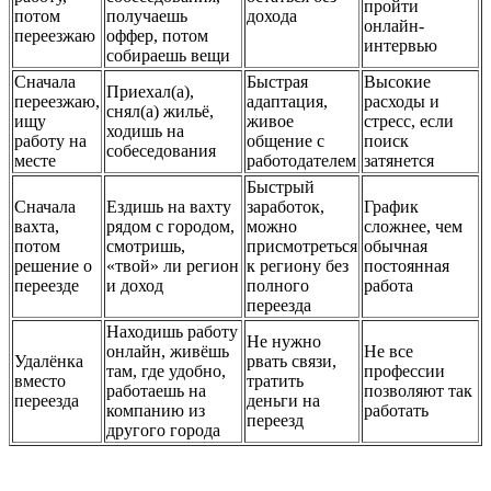
пройти
потом
получаешь
дохода
онлайн-
переезжаю
оффер, потом
интервью
собираешь вещи
Сначала
Быстрая
Высокие
Приехал(а),
переезжаю,
адаптация,
расходы и
снял(а) жильё,
ищу
живое
стресс, если
ходишь на
работу на
общение с
поиск
собеседования
месте
работодателем
затянется
Быстрый
Сначала
Ездишь на вахту
заработок,
График
вахта,
рядом с городом,
можно
сложнее, чем
потом
смотришь,
присмотреться
обычная
решение о
«твой» ли регион
к региону без
постоянная
переезде
и доход
полного
работа
переезда
Находишь работу
Не нужно
онлайн, живёшь
Не все
Удалёнка
рвать связи,
там, где удобно,
профессии
вместо
тратить
работаешь на
позволяют так
переезда
деньги на
компанию из
работать
переезд
другого города