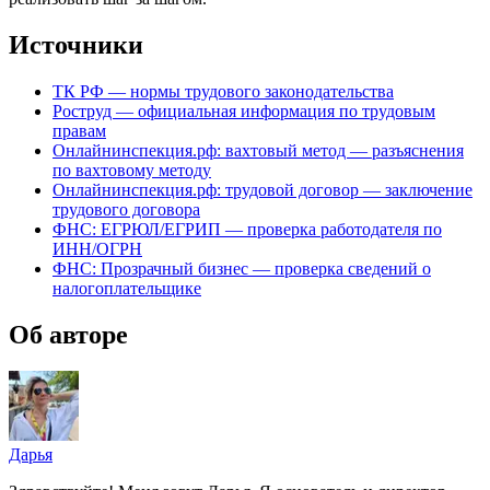
Источники
ТК РФ — нормы трудового законодательства
Роструд — официальная информация по трудовым
правам
Онлайнинспекция.рф: вахтовый метод — разъяснения
по вахтовому методу
Онлайнинспекция.рф: трудовой договор — заключение
трудового договора
ФНС: ЕГРЮЛ/ЕГРИП — проверка работодателя по
ИНН/ОГРН
ФНС: Прозрачный бизнес — проверка сведений о
налогоплательщике
Об авторе
Дарья