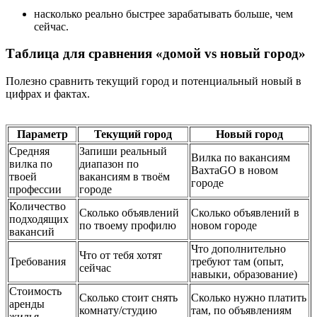
насколько реально быстрее зарабатывать больше, чем
сейчас.
Таблица для сравнения «домой vs новый город»
Полезно сравнить текущий город и потенциальный новый в
цифрах и фактах.
Параметр
Текущий город
Новый город
Средняя
Запиши реальный
Вилка по вакансиям
вилка по
диапазон по
ВахтаGO в новом
твоей
вакансиям в твоём
городе
профессии
городе
Количество
Сколько объявлений
Сколько объявлений в
подходящих
по твоему профилю
новом городе
вакансий
Что дополнительно
Что от тебя хотят
Требования
требуют там (опыт,
сейчас
навыки, образование)
Стоимость
Сколько стоит снять
Сколько нужно платить
аренды
комнату/студию
там, по объявлениям
жилья