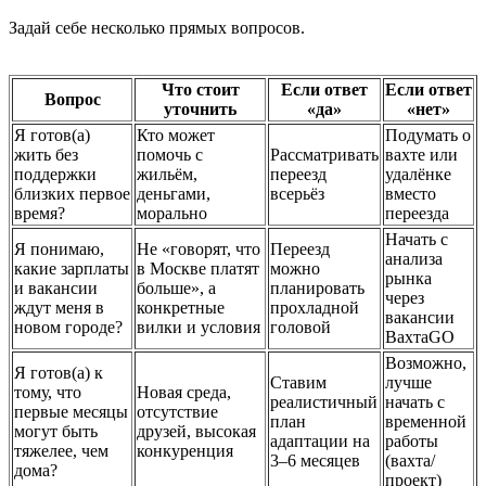
Задай себе несколько прямых вопросов.
Что стоит
Если ответ
Если ответ
Вопрос
уточнить
«да»
«нет»
Я готов(а)
Кто может
Подумать о
жить без
помочь с
Рассматривать
вахте или
поддержки
жильём,
переезд
удалёнке
близких первое
деньгами,
всерьёз
вместо
время?
морально
переезда
Начать с
Я понимаю,
Не «говорят, что
Переезд
анализа
какие зарплаты
в Москве платят
можно
рынка
и вакансии
больше», а
планировать
через
ждут меня в
конкретные
прохладной
вакансии
новом городе?
вилки и условия
головой
ВахтаGO
Возможно,
Я готов(а) к
Ставим
лучше
тому, что
Новая среда,
реалистичный
начать с
первые месяцы
отсутствие
план
временной
могут быть
друзей, высокая
адаптации на
работы
тяжелее, чем
конкуренция
3–6 месяцев
(вахта/
дома?
проект)