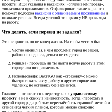
проекты. Ищи указания в вакансиях: «оплачиваем проезд»,
«оплачиваем проживание». Отфильтровать такие варианты
поможет подборка
вакансий с оплачиваемым проживанием
и
похожие условия. Всегда уточняй это прямо у HR до выхода
на работу.
Что делать, если переезд не задался?
Это неприятно, но не конец жизни. На твоём месте я бы:
Честно оценил(а), в чём проблема: город не зашёл,
работа не подошла, деньги не сходятся.
Решил(а), пробуешь ли ты найти новую работу в этом
городе или возвращаешься.
Использовал(а) ВахтаGO как «страховку»: можно
быстро искать вахту, работу в другом городе или
удалёнку, не оставаясь без вариантов.
Главное — относиться к переезду как к
управляемому
проекту
, а не к скачку в неизвестность. Тогда «переехать в
другой город ради работы» перестаёт быть страшной мечтой и
становится чётким планом, который можно спокойно
реализовать шаг за шагом.