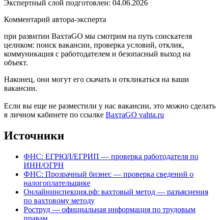
Экспертный слой подготовлен:
04.06.2026
Комментарий автора-эксперта
при развитии ВахтаGO мы смотрим на путь соискателя
целиком: поиск вакансии, проверка условий, отклик,
коммуникация с работодателем и безопасный выход на
объект.
Наконец, они могут его скачать и откликаться на ваши
вакансии.
Если вы еще не разместили у нас вакансии, это можно сделать
в личном кабинете по ссылке
ВахтаGO
vahta.ru
Источники
ФНС: ЕГРЮЛ/ЕГРИП — проверка работодателя по
ИНН/ОГРН
ФНС: Прозрачный бизнес — проверка сведений о
налогоплательщике
Онлайнинспекция.рф: вахтовый метод — разъяснения
по вахтовому методу
Роструд — официальная информация по трудовым
правам