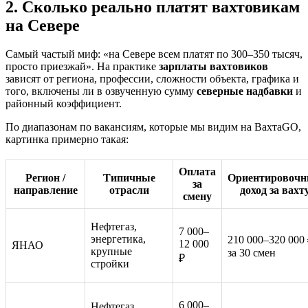
2. Сколько реально платят вахтовикам
на Севере
Самый частый миф: «на Севере всем платят по 300–350 тысяч,
просто приезжай». На практике
зарплаты вахтовиков
зависят от региона, профессии, сложности объекта, графика и
того, включены ли в озвученную сумму
северные надбавки
и
районный коэффициент.
По диапазонам по вакансиям, которые мы видим на ВахтаGO,
картинка примерно такая:
Оплата
Регион /
Типичные
Ориентировоч
за
направление
отрасли
доход за вахт
смену
Нефтегаз,
7 000–
энергетика,
210 000–320 000
12 000
ЯНАО
крупные
за 30 смен
₽
стройки
6 000–
Нефтегаз,