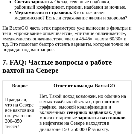
Состав зарплаты.
Оклад, северные надбавки,
районный коэффициент, премии, надбавки за ночные.
Медкомиссия и страховка.
Кто оплачивает
медкомиссию? Есть ли страхование жизни и здоровья?
На ВахтаGO часть этих параметров уже вынесена в фильтры и
теги: «проживание оплачивается», «питание оплачивается»,
«медкомиссия оплачивается», «вахта 45/45», «вахта 60/30» и
т.д. Это помогает быстро отсеять варианты, которые точно не
подходят под ваш запрос.
7. FAQ: Частые вопросы о работе
вахтой на Севере
Вопрос
Ответ от команды ВахтаGO
Нет. Такой доход возможен, но обычно на
Правда ли,
самых тяжёлых объектах, при плотном
что на Севере
графике, высокой квалификации и
все вахтовики
включённых
северных надбавках
. Для
получают по
многих стартовые
зарплаты вахтовиков
300–350
в нефтегазе на Севере находятся в
тысяч?
диапазоне 150–250 000 ₽ за вахту.