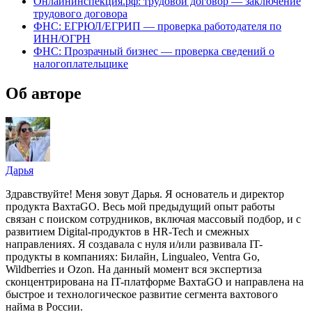
Онлайнинспекция.рф: трудовой договор — заключение
трудового договора
ФНС: ЕГРЮЛ/ЕГРИП — проверка работодателя по
ИНН/ОГРН
ФНС: Прозрачный бизнес — проверка сведений о
налогоплательщике
Об авторе
Дарья
Здравствуйте! Меня зовут Дарья. Я основатель и директор
продукта ВахтаGO. Весь мой предыдущий опыт работы
связан с поиском сотрудников, включая массовый подбор, и с
развитием Digital-продуктов в HR-Tech и смежных
направлениях. Я создавала с нуля и/или развивала IT-
продукты в компаниях: Билайн, Lingualeo, Ventra Go,
Wildberries и Ozon. На данный момент вся экспертиза
сконцентрирована на IT-платформе ВахтаGO и направлена на
быстрое и технологическое развитие сегмента вахтового
найма в России.