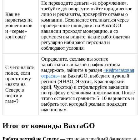
Не переводите деньги «за оформление»,
требуйте договор, уточняйте юридическое
Как не
лицо и реквизиты, проверяйте отзывы о
нарваться на
компании. Безопаснее откликаться через
мошенников
проверенные площадки: на ВахтаGO
и «серые»
вакансии проходят модерацию, а со
конторы?
временем вы видите, какие работодатели
регулярно набирают персонал и
соблюдают условия.
Определите, сколько вы хотите
зарабатывать и какой график готовы
С чего начать
выдержать, зайдите в раздел
«нефтегазовая
поиск, если
отрасль»
на ВахтаGO, выберите нужный
просто хочу
регион (ЯНАО, Якутия, Красноярский
«вахта на
край, Чукотка) и отфильтруйте вакансии
Севере в
по графику и условиям проживания. После
нефти и
этого останется сравнить 5–10 вариантов и
газе»?
выбрать тот, который реально подходит
именно вам.
Итог от команды ВахтаGO
Работа вахтой на Севере
— это не «волшебный банкомат», а