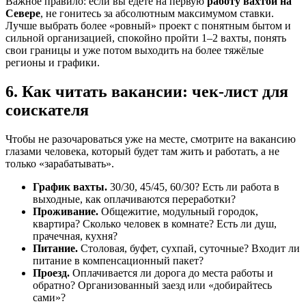
Важное правило: если вы едете на первую
работу вахтой на
Севере
, не гонитесь за абсолютным максимумом ставки.
Лучше выбрать более «ровный» проект с понятным бытом и
сильной организацией, спокойно пройти 1–2 вахты, понять
свои границы и уже потом выходить на более тяжёлые
регионы и графики.
6. Как читать вакансии: чек-лист для
соискателя
Чтобы не разочароваться уже на месте, смотрите на вакансию
глазами человека, который будет там жить и работать, а не
только «зарабатывать».
График вахты.
30/30, 45/45, 60/30? Есть ли работа в
выходные, как оплачиваются переработки?
Проживание.
Общежитие, модульный городок,
квартира? Сколько человек в комнате? Есть ли душ,
прачечная, кухня?
Питание.
Столовая, буфет, сухпай, суточные? Входит ли
питание в компенсационный пакет?
Проезд.
Оплачивается ли дорога до места работы и
обратно? Организованный заезд или «добирайтесь
сами»?