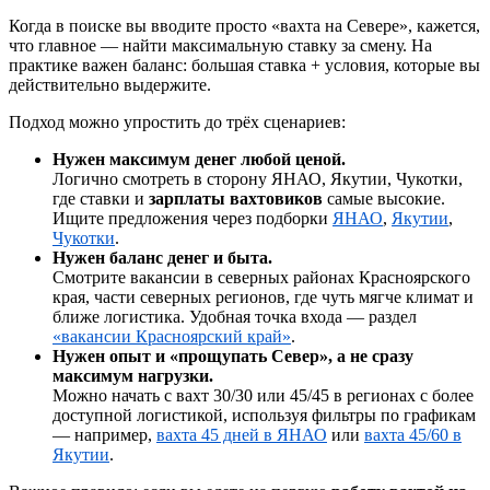
Когда в поиске вы вводите просто «вахта на Севере», кажется,
что главное — найти максимальную ставку за смену. На
практике важен баланс: большая ставка + условия, которые вы
действительно выдержите.
Подход можно упростить до трёх сценариев:
Нужен максимум денег любой ценой.
Логично смотреть в сторону ЯНАО, Якутии, Чукотки,
где ставки и
зарплаты вахтовиков
самые высокие.
Ищите предложения через подборки
ЯНАО
,
Якутии
,
Чукотки
.
Нужен баланс денег и быта.
Смотрите вакансии в северных районах Красноярского
края, части северных регионов, где чуть мягче климат и
ближе логистика. Удобная точка входа — раздел
«вакансии Красноярский край»
.
Нужен опыт и «прощупать Север», а не сразу
максимум нагрузки.
Можно начать с вахт 30/30 или 45/45 в регионах с более
доступной логистикой, используя фильтры по графикам
— например,
вахта 45 дней в ЯНАО
или
вахта 45/60 в
Якутии
.