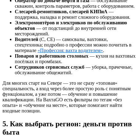
Оператор по добыче нефти и газа
— обслуживание
скважин, контроль параметров, работа с оборудованием.
Слесарей-ремонтников, слесарей КИПиА
—
поддержка, наладка и ремонт сложного оборудования.
Электромонтёров и электриков по обслуживанию
объектов
— от подстанций до внутренней сети
месторождений.
Водителей
(С, СЕ) — самосвалы, вахтовки,
спецтехника; подробно о профессии можно почитать в
материале
«Профессия: вахта водителем»
.
Поваров и работников столовых
— кухня на вахтовых
посёлках и промбазах.
Сотрудников сервисных служб
— уборка, прачечные,
обслуживание общежитий.
Для многих старт на Севере — это не сразу «топовая»
специальность, а вход через более простую роль с понятным
функціоналом, а уже потом — обучение и повышение
квалификации. На ВахтаGO есть фильтры по тегам «без
опыта» и «обучение на месте», которые помогают найти
входные позиции.
5. Как выбрать регион: деньги против
быта