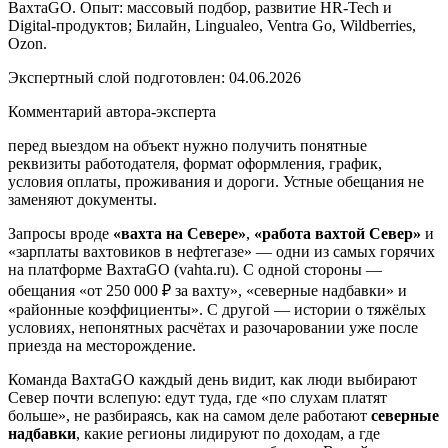
ВахтаGO. Опыт: массовый подбор, развитие HR-Tech и
Digital-продуктов; Билайн, Lingualeo, Ventra Go, Wildberries,
Ozon.
Экспертный слой подготовлен:
04.06.2026
Комментарий автора-эксперта
перед выездом на объект нужно получить понятные
реквизиты работодателя, формат оформления, график,
условия оплаты, проживания и дороги. Устные обещания не
заменяют документы.
Запросы вроде
«вахта на Севере»
,
«работа вахтой Север»
и
«зарплаты вахтовиков в нефтегазе» — одни из самых горячих
на платформе ВахтаGO (vahta.ru). С одной стороны —
обещания «от 250 000 ₽ за вахту», «северные надбавки» и
«районные коэффициенты». С другой — истории о тяжёлых
условиях, непонятных расчётах и разочаровании уже после
приезда на месторождение.
Команда ВахтаGO каждый день видит, как люди выбирают
Север почти вслепую: едут туда, где «по слухам платят
больше», не разбираясь, как на самом деле работают
северные
надбавки
, какие регионы лидируют по доходам, а где