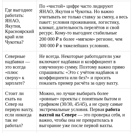
По «чистой» цифре часто лидируют
Где выгоднее
ЯНАО, Якутия и Чукотка. Но важно
работать:
учитывать не только ставку за смену, а весь
ЯНАО,
пакет: условия проживания, логистику,
Якутия,
климат, длительность перелётов и свой
Красноярский
ресурс. Кому-то выгоднее стабильные
край или
200 000 ₽ в более «мягком» регионе, чем
Чукотка?
300 000 ₽ в тяжелейших условиях.
Северные
Не всегда. Некоторые работодатели уже
надбавки —
включают надбавки и коэффициент в
это всегда
озвученную сумму. Поэтому важно прямо
«плюс
спрашивать: «Это с учётом надбавок и
сверху» к
коэффициента или без?» и просить
зарплате?
показать пример расчёта за одну вахту.
Стоит ли
Можно, но лучше выбирать более
ехать на
«ровные» проекты с понятным бытом и
Север на
графиком (30/30, 45/45), а не сразу самые
первую вахту,
экстремальные условия. Первая
работа
если никогда
вахтой на Севере
— это проверка себя, и
так не
важно, чтобы она не превратилась в
работал?
выгорание уже после первой вахты.