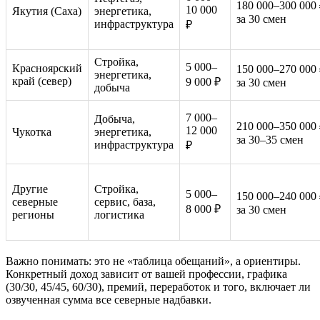
180 000–300 000
10 000
Якутия (Саха)
энергетика,
за 30 смен
инфраструктура
₽
Стройка,
5 000–
Красноярский
150 000–270 000
энергетика,
край (север)
9 000 ₽
за 30 смен
добыча
7 000–
Добыча,
210 000–350 000
12 000
Чукотка
энергетика,
за 30–35 смен
инфраструктура
₽
Другие
Стройка,
5 000–
150 000–240 000
северные
сервис, база,
8 000 ₽
за 30 смен
регионы
логистика
Важно понимать: это не «таблица обещаний», а ориентиры.
Конкретный доход зависит от вашей профессии, графика
(30/30, 45/45, 60/30), премий, переработок и того, включает ли
озвученная сумма все северные надбавки.