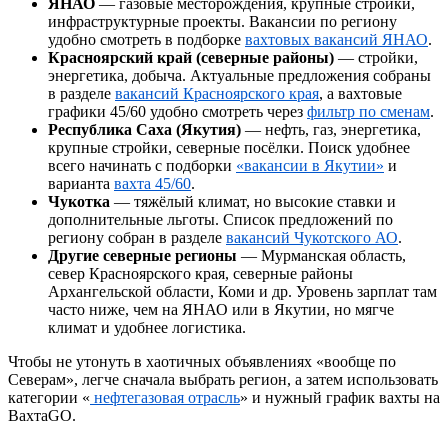
ЯНАО
— газовые месторождения, крупные стройки,
инфраструктурные проекты. Вакансии по региону
удобно смотреть в подборке
вахтовых вакансий ЯНАО
.
Красноярский край (северные районы)
— стройки,
энергетика, добыча. Актуальные предложения собраны
в разделе
вакансий Красноярского края
, а вахтовые
графики 45/60 удобно смотреть через
фильтр по сменам
.
Республика Саха (Якутия)
— нефть, газ, энергетика,
крупные стройки, северные посёлки. Поиск удобнее
всего начинать с подборки
«вакансии в Якутии»
и
варианта
вахта 45/60
.
Чукотка
— тяжёлый климат, но высокие ставки и
дополнительные льготы. Список предложений по
региону собран в разделе
вакансий Чукотского АО
.
Другие северные регионы
— Мурманская область,
север Красноярского края, северные районы
Архангельской области, Коми и др. Уровень зарплат там
часто ниже, чем на ЯНАО или в Якутии, но мягче
климат и удобнее логистика.
Чтобы не утонуть в хаотичных объявлениях «вообще по
Северам», легче сначала выбрать регион, а затем использовать
категории «
нефтегазовая отрасль
» и нужный график вахты на
ВахтаGO.