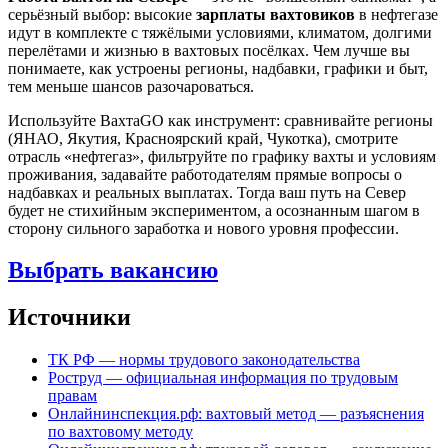
серьёзный выбор: высокие
зарплаты вахтовиков
в нефтегазе
идут в комплекте с тяжёлыми условиями, климатом, долгими
перелётами и жизнью в вахтовых посёлках. Чем лучше вы
понимаете, как устроены регионы, надбавки, графики и быт,
тем меньше шансов разочароваться.
Используйте ВахтаGO как инструмент: сравнивайте регионы
(ЯНАО, Якутия, Красноярский край, Чукотка), смотрите
отрасль «нефтегаз», фильтруйте по графику вахты и условиям
проживания, задавайте работодателям прямые вопросы о
надбавках и реальных выплатах. Тогда ваш путь на Север
будет не стихийным экспериментом, а осознанным шагом в
сторону сильного заработка и нового уровня профессии.
Выбрать вакансию
Источники
ТК РФ — нормы трудового законодательства
Роструд — официальная информация по трудовым
правам
Онлайнинспекция.рф: вахтовый метод — разъяснения
по вахтовому методу