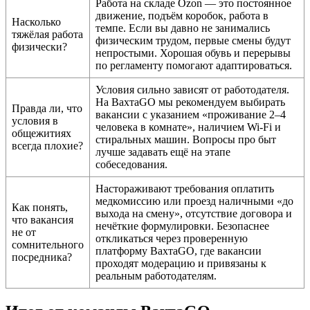
Работа на складе Ozon — это постоянное
движение, подъём коробок, работа в
Насколько
темпе. Если вы давно не занимались
тяжёлая работа
физическим трудом, первые смены будут
физически?
непростыми. Хорошая обувь и перерывы
по регламенту помогают адаптироваться.
Условия сильно зависят от работодателя.
На ВахтаGO мы рекомендуем выбирать
Правда ли, что
вакансии с указанием «проживание 2–4
условия в
человека в комнате», наличием Wi-Fi и
общежитиях
стиральных машин. Вопросы про быт
всегда плохие?
лучше задавать ещё на этапе
собеседования.
Настораживают требования оплатить
медкомиссию или проезд наличными «до
Как понять,
выхода на смену», отсутствие договора и
что вакансия
нечёткие формулировки. Безопаснее
не от
откликаться через проверенную
сомнительного
платформу ВахтаGO, где вакансии
посредника?
проходят модерацию и привязаны к
реальным работодателям.