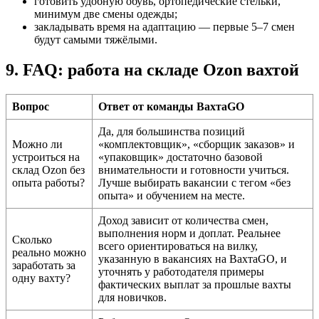
готовить удобную обувь, ортопедические стельки,
минимум две смены одежды;
закладывать время на адаптацию — первые 5–7 смен
будут самыми тяжёлыми.
9. FAQ: работа на складе Ozon вахтой
Вопрос
Ответ от команды ВахтаGO
Да, для большинства позиций
Можно ли
«комплектовщик», «сборщик заказов» и
устроиться на
«упаковщик» достаточно базовой
склад Ozon без
внимательности и готовности учиться.
опыта работы?
Лучше выбирать вакансии с тегом «без
опыта» и обучением на месте.
Доход зависит от количества смен,
выполнения норм и доплат. Реальнее
Сколько
всего ориентироваться на вилку,
реально можно
указанную в вакансиях на ВахтаGO, и
заработать за
уточнять у работодателя примеры
одну вахту?
фактических выплат за прошлые вахты
для новичков.