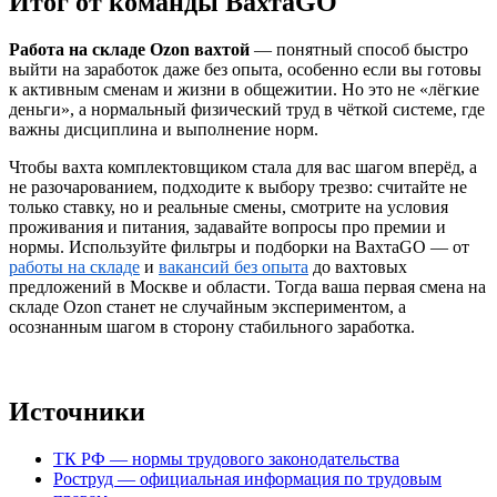
Итог от команды ВахтаGO
Работа на складе Ozon вахтой
— понятный способ быстро
выйти на заработок даже без опыта, особенно если вы готовы
к активным сменам и жизни в общежитии. Но это не «лёгкие
деньги», а нормальный физический труд в чёткой системе, где
важны дисциплина и выполнение норм.
Чтобы вахта комплектовщиком стала для вас шагом вперёд, а
не разочарованием, подходите к выбору трезво: считайте не
только ставку, но и реальные смены, смотрите на условия
проживания и питания, задавайте вопросы про премии и
нормы. Используйте фильтры и подборки на ВахтаGO — от
работы на складе
и
вакансий без опыта
до вахтовых
предложений в Москве и области. Тогда ваша первая смена на
складе Ozon станет не случайным экспериментом, а
осознанным шагом в сторону стабильного заработка.
Источники
ТК РФ — нормы трудового законодательства
Роструд — официальная информация по трудовым