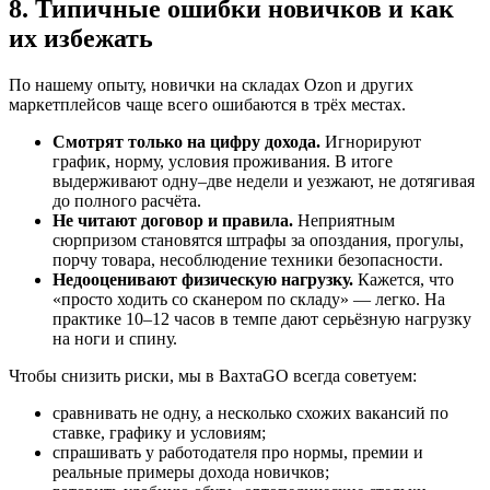
8. Типичные ошибки новичков и как
их избежать
По нашему опыту, новички на складах Ozon и других
маркетплейсов чаще всего ошибаются в трёх местах.
Смотрят только на цифру дохода.
Игнорируют
график, норму, условия проживания. В итоге
выдерживают одну–две недели и уезжают, не дотягивая
до полного расчёта.
Не читают договор и правила.
Неприятным
сюрпризом становятся штрафы за опоздания, прогулы,
порчу товара, несоблюдение техники безопасности.
Недооценивают физическую нагрузку.
Кажется, что
«просто ходить со сканером по складу» — легко. На
практике 10–12 часов в темпе дают серьёзную нагрузку
на ноги и спину.
Чтобы снизить риски, мы в ВахтаGO всегда советуем:
сравнивать не одну, а несколько схожих вакансий по
ставке, графику и условиям;
спрашивать у работодателя про нормы, премии и
реальные примеры дохода новичков;