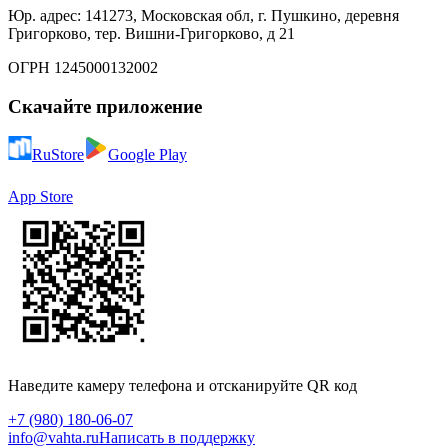
Юр. адрес: 141273, Московская обл, г. Пушкино, деревня
Григорково, тер. Вишни-Григорково, д 21
ОГРН 1245000132002
Скачайте приложение
RuStore
Google Play
App Store
Наведите камеру телефона и отсканируйте QR код
+7 (980) 180-06-07
info@vahta.ru
Написать в поддержку