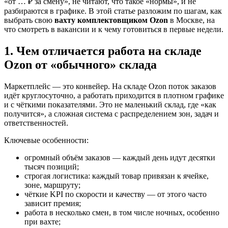
«от … ₽ за смену», не читают, что такое «нормы», и не
разбираются в графике. В этой статье разложим по шагам, как
выбрать свою
вахту комплектовщиком Ozon
в Москве, на
что смотреть в вакансии и к чему готовиться в первые недели.
1. Чем отличается работа на складе
Ozon от «обычного» склада
Маркетплейс — это конвейер. На складе Ozon поток заказов
идёт круглосуточно, а работать приходится в плотном графике
и с чёткими показателями. Это не маленький склад, где «как
получится», а сложная система с распределением зон, задач и
ответственностей.
Ключевые особенности:
огромный объём заказов — каждый день идут десятки
тысяч позиций;
строгая логистика: каждый товар привязан к ячейке,
зоне, маршруту;
чёткие KPI по скорости и качеству — от этого часто
зависит премия;
работа в несколько смен, в том числе ночных, особенно
при вахте;