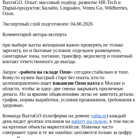
ВахтаGO. Опыт: массовый подбор, развитие HR-Tech и
Digital-продуктов; Билайн, Lingualeo, Ventra Go, Wildberries,
Ozon.
Экспертный слой подготовлен:
04.06.2026
Комментарий автора-эксперта
при выборе вахты женщинам важно проверять не только
зарплату, но и бытовые условия: отдельное размещение,
санитарные зоны, питание, трансфер, медосмотр и понятный
контакт ответственного до выезда.
Запрос «
работа на складе Ozon
» сегодня стабильно в топе.
Кому-то нужен быстрый старт без опыта, кто-то
целенаправленно ищет
вакансии Ozon вахта
в Москве и
области, чтобы за одну–две смены закрывать приличные
деньги. Но за яркими объявлениями легко не заметить детали:
график, нормы выработки, условия проживания, требования к
здоровью.
Команда ВахтаGO (платформа на домене
vahta.ru
) каждый
день видит десятки откликов на
работу на складе
, в том числе
на крупные объекты маркетплейсов. Новички часто
совершают одни и те же ошибки: цепляются только за цифру