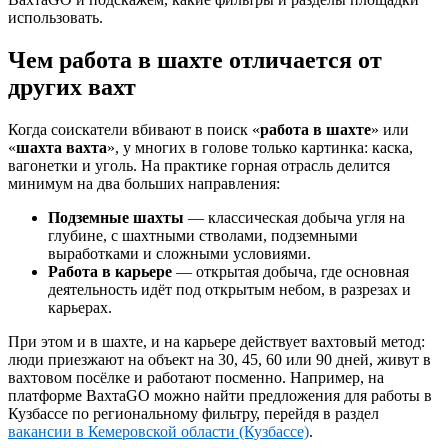
использовать.
Чем работа в шахте отличается от
других вахт
Когда соискатели вбивают в поиск «
работа в шахте
» или
«
шахта вахта
», у многих в голове только картинка: каска,
вагонетки и уголь. На практике горная отрасль делится
минимум на два больших направления:
Подземные шахты
— классическая добыча угля на
глубине, с шахтными стволами, подземными
выработками и сложными условиями.
Работа в карьере
— открытая добыча, где основная
деятельность идёт под открытым небом, в разрезах и
карьерах.
При этом и в шахте, и на карьере действует вахтовый метод:
люди приезжают на объект на 30, 45, 60 или 90 дней, живут в
вахтовом посёлке и работают посменно. Например, на
платформе ВахтаGO можно найти предложения для работы в
Кузбассе по региональному фильтру, перейдя в раздел
вакансии в Кемеровской области (Кузбассе)
.