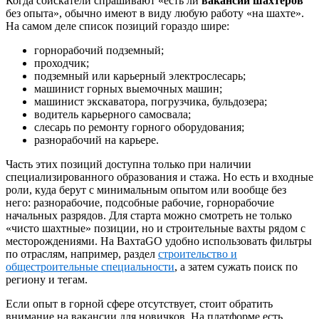
Когда соискатели спрашивают «есть ли
вакансии шахтёров
без опыта», обычно имеют в виду любую работу «на шахте».
На самом деле список позиций гораздо шире:
горнорабочий подземный;
проходчик;
подземный или карьерный электрослесарь;
машинист горных выемочных машин;
машинист экскаватора, погрузчика, бульдозера;
водитель карьерного самосвала;
слесарь по ремонту горного оборудования;
разнорабочий на карьере.
Часть этих позиций доступна только при наличии
специализированного образования и стажа. Но есть и входные
роли, куда берут с минимальным опытом или вообще без
него: разнорабочие, подсобные рабочие, горнорабочие
начальных разрядов. Для старта можно смотреть не только
«чисто шахтные» позиции, но и строительные вахты рядом с
месторождениями. На ВахтаGO удобно использовать фильтры
по отраслям, например, раздел
строительство и
общестроительные специальности
, а затем сужать поиск по
региону и тегам.
Если опыт в горной сфере отсутствует, стоит обратить
внимание на вакансии для новичков. На платформе есть