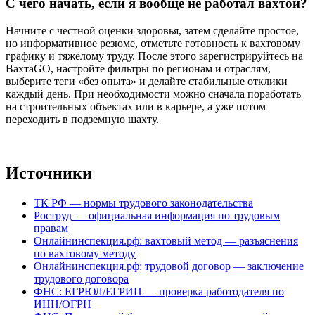
С чего начать, если я вообще не работал вахтой?
Начните с честной оценки здоровья, затем сделайте простое,
но информативное резюме, отметьте готовность к вахтовому
графику и тяжёлому труду. После этого зарегистрируйтесь на
ВахтаGO, настройте фильтры по регионам и отраслям,
выберите теги «без опыта» и делайте стабильные отклики
каждый день. При необходимости можно сначала поработать
на строительных объектах или в карьере, а уже потом
переходить в подземную шахту.
Источники
ТК РФ — нормы трудового законодательства
Роструд — официальная информация по трудовым
правам
Онлайнинспекция.рф: вахтовый метод — разъяснения
по вахтовому методу
Онлайнинспекция.рф: трудовой договор — заключение
трудового договора
ФНС: ЕГРЮЛ/ЕГРИП — проверка работодателя по
ИНН/ОГРН