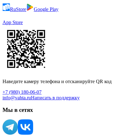
RuStore
Google Play
App Store
Наведите камеру телефона и отсканируйте QR код
+7 (980) 180-06-07
info@vahta.ru
Написать в поддержку
Мы в сетях