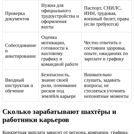
Нужна для
Паспорт, СНИЛС,
официального
Проверка
ИНН, трудовая,
трудоустройства и
документов
военный билет, права
оформления
(если требуются)
вахты
Оценка
мотивации,
Честно ответить о
Собеседование
готовности к
состоянии здоровья,
и
вахтовому
опыте, ожиданиях по
анкетирование
графику и
зарплате и графику
командной работе
Безопасность,
Внимательно
Вводный
знание своей
слушать, задавать
инструктаж и
роли, понимание
вопросы, не
обучение
рисков под
стесняться уточнять
землёй/в карьере
непонятные моменты
Сколько зарабатывают шахтёры и
работники карьеров
Конкретная зарплата зависит от региона, компании, графика,