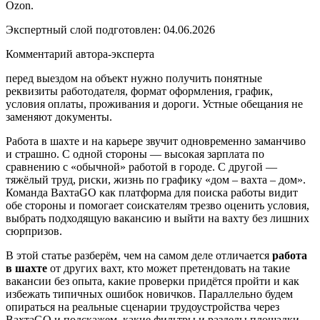
Ozon.
Экспертный слой подготовлен:
04.06.2026
Комментарий автора-эксперта
перед выездом на объект нужно получить понятные
реквизиты работодателя, формат оформления, график,
условия оплаты, проживания и дороги. Устные обещания не
заменяют документы.
Работа в шахте и на карьере звучит одновременно заманчиво
и страшно. С одной стороны — высокая зарплата по
сравнению с «обычной» работой в городе. С другой —
тяжёлый труд, риски, жизнь по графику «дом – вахта – дом».
Команда ВахтаGO как платформа для поиска работы видит
обе стороны и помогает соискателям трезво оценить условия,
выбрать подходящую вакансию и выйти на вахту без лишних
сюрпризов.
В этой статье разберём, чем на самом деле отличается
работа
в шахте
от других вахт, кто может претендовать на такие
вакансии без опыта, какие проверки придётся пройти и как
избежать типичных ошибок новичков. Параллельно будем
опираться на реальные сценарии трудоустройства через
ВахтаGO и подскажем, какие фильтры и разделы площадки