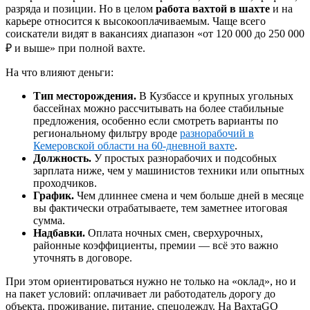
разряда и позиции. Но в целом
работа вахтой в шахте
и на
карьере относится к высокооплачиваемым. Чаще всего
соискатели видят в вакансиях диапазон «от 120 000 до 250 000
₽ и выше» при полной вахте.
На что влияют деньги:
Тип месторождения.
В Кузбассе и крупных угольных
бассейнах можно рассчитывать на более стабильные
предложения, особенно если смотреть варианты по
региональному фильтру вроде
разнорабочий в
Кемеровской области на 60-дневной вахте
.
Должность.
У простых разнорабочих и подсобных
зарплата ниже, чем у машинистов техники или опытных
проходчиков.
График.
Чем длиннее смена и чем больше дней в месяце
вы фактически отрабатываете, тем заметнее итоговая
сумма.
Надбавки.
Оплата ночных смен, сверхурочных,
районные коэффициенты, премии — всё это важно
уточнять в договоре.
При этом ориентироваться нужно не только на «оклад», но и
на пакет условий: оплачивает ли работодатель дорогу до
объекта, проживание, питание, спецодежду. На ВахтаGO