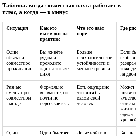
Таблица: когда совместная вахта работает в
плюс, а когда — в минус
Ситуация
Как это
Что это даёт
Где ри
выглядит на
паре
практике
Один
Вы живёте
Больше
Если б
объект и
рядом и
психологической
слабый
совместное
проходите
устойчивости и
раздра
проживание
один и тот же
меньше тревоги
тоже д
цикл
на дво
Разные
Формально
Есть ощущение,
Может
смены при
вы вместе, но
что хотя бы
появит
совместном
почти не
рядом свой
чувств
выезде
пересекаетесь
человек
отдель
жизни 
одной
крыше
Один
Один быстрее
Легче войти в
Баланс