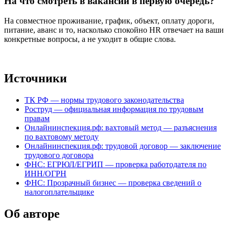
На что смотреть в вакансии в первую очередь?
На совместное проживание, график, объект, оплату дороги,
питание, аванс и то, насколько спокойно HR отвечает на ваши
конкретные вопросы, а не уходит в общие слова.
Источники
ТК РФ — нормы трудового законодательства
Роструд — официальная информация по трудовым
правам
Онлайнинспекция.рф: вахтовый метод — разъяснения
по вахтовому методу
Онлайнинспекция.рф: трудовой договор — заключение
трудового договора
ФНС: ЕГРЮЛ/ЕГРИП — проверка работодателя по
ИНН/ОГРН
ФНС: Прозрачный бизнес — проверка сведений о
налогоплательщике
Об авторе