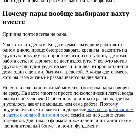
работодатели реально рассчитывают на такой формат.
Почему пары вообще выбирают вахту
вместе
Причина почти всегда не одна.
У кого-то это деньги. Когда в семье сразу двое работают на
одном цикле, проще быстрее закрыть кредиты, накопить на
крупную покупку или просто выйти из ситуации, где дома
работа есть, но зарплата не даёт вздохнуть. У кого-то мотив
другой: если один уедет на месяц или два, второй останется
дома один с детьми, бытом и тревогой. А когда едете вместе,
хотя бы сама жизнь не разваливается на две части.
Но есть и ещё один важный момент, о котором пары говорят
не сразу. На вахте многим просто психологически легче, когда
рядом свой человек. Особенно на длинных графиках, где быт
и усталость давят не меньше, чем сама работа. Поэтому
неудивительно, что рядом с подборками
вахты с проживанием
и
вахты с оплатой питания
тема семейных пар давно стала
отдельной. Для такого формата проживания и питания это не
“дополнительный бонус”, а почти фундамент.