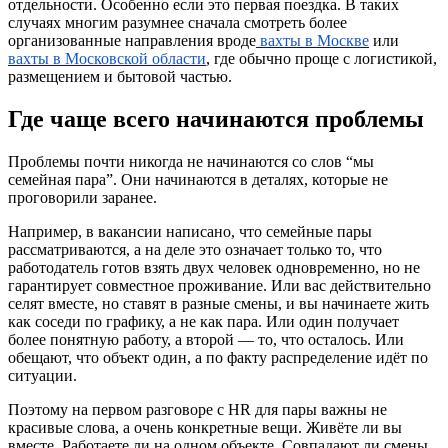
отдельности. Особенно если это первая поездка. В таких
случаях многим разумнее сначала смотреть более
организованные направления вроде
вахты в Москве
или
вахты в Московской области
, где обычно проще с логистикой,
размещением и бытовой частью.
Где чаще всего начинаются проблемы
Проблемы почти никогда не начинаются со слов “мы
семейная пара”. Они начинаются в деталях, которые не
проговорили заранее.
Например, в вакансии написано, что семейные пары
рассматриваются, а на деле это означает только то, что
работодатель готов взять двух человек одновременно, но не
гарантирует совместное проживание. Или вас действительно
селят вместе, но ставят в разные смены, и вы начинаете жить
как соседи по графику, а не как пара. Или один получает
более понятную работу, а второй — то, что осталось. Или
обещают, что объект один, а по факту распределение идёт по
ситуации.
Поэтому на первом разговоре с HR для пары важны не
красивые слова, а очень конкретные вещи. Живёте ли вы
вместе. Работаете ли на одном объекте. Совпадают ли смены.