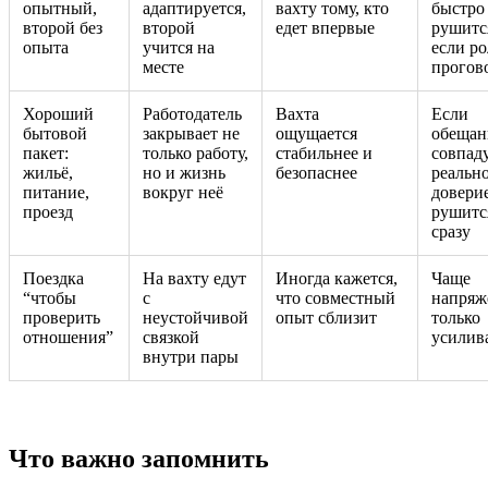
опытный,
адаптируется,
вахту тому, кто
быстро
второй без
второй
едет впервые
рушитс
опыта
учится на
если ро
месте
прогов
Хороший
Работодатель
Вахта
Если
бытовой
закрывает не
ощущается
обещан
пакет:
только работу,
стабильнее и
совпаду
жильё,
но и жизнь
безопаснее
реальн
питание,
вокруг неё
довери
проезд
рушитс
сразу
Поездка
На вахту едут
Иногда кажется,
Чаще
“чтобы
с
что совместный
напряж
проверить
неустойчивой
опыт сблизит
только
отношения”
связкой
усилив
внутри пары
Что важно запомнить