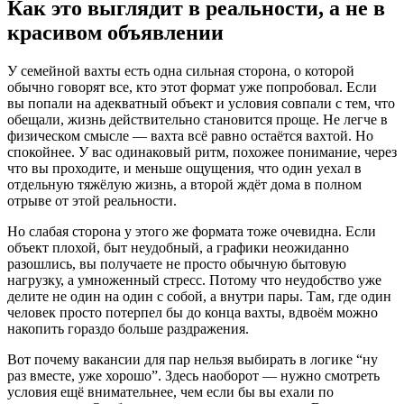
Как это выглядит в реальности, а не в
красивом объявлении
У семейной вахты есть одна сильная сторона, о которой
обычно говорят все, кто этот формат уже попробовал. Если
вы попали на адекватный объект и условия совпали с тем, что
обещали, жизнь действительно становится проще. Не легче в
физическом смысле — вахта всё равно остаётся вахтой. Но
спокойнее. У вас одинаковый ритм, похожее понимание, через
что вы проходите, и меньше ощущения, что один уехал в
отдельную тяжёлую жизнь, а второй ждёт дома в полном
отрыве от этой реальности.
Но слабая сторона у этого же формата тоже очевидна. Если
объект плохой, быт неудобный, а графики неожиданно
разошлись, вы получаете не просто обычную бытовую
нагрузку, а умноженный стресс. Потому что неудобство уже
делите не один на один с собой, а внутри пары. Там, где один
человек просто потерпел бы до конца вахты, вдвоём можно
накопить гораздо больше раздражения.
Вот почему вакансии для пар нельзя выбирать в логике “ну
раз вместе, уже хорошо”. Здесь наоборот — нужно смотреть
условия ещё внимательнее, чем если бы вы ехали по