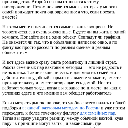
производство. Второй сначала относится к этому
настороженно. Потом появляется мысль, которая у многих
семей приходит почти одновременно: а что, если поехать
вместе?
На этом месте и начинаются самые важные вопросы. Не
теоретические, а очень жизненные. Будете ли вы жить в одной
комнате. Попадёте ли на один объект. Совпадут ли графики.
Не окажется ли так, что в объявлении написано одно, а по
факту вас просто расселят по разным сменам и разным
общежитиям.
И вот здесь важно сразу снять романтику и лишний страх.
Работа семейных пар вахтовым методом — это не редкость и
не экзотика. Такие вакансии есть, и для многих семей это
действительно удобный формат: вы вместе уезжаете, вместе
проходите вахту и вместе возвращаетесь домой. Но это
работает только тогда, когда вы заранее понимаете, на каких
условиях едете и что именно вам обещает работодатель.
Если смотреть рынок широко, то удобнее всего начать с общей
подборки
вакансий вахтовым методом по России
и уже потом
переходить к более точечному фильтру
для семейных пар
.
Тогда вы сразу увидите разницу между обычной вахтой, куда
пару “в принципе могут взять”, и вакансиями, где