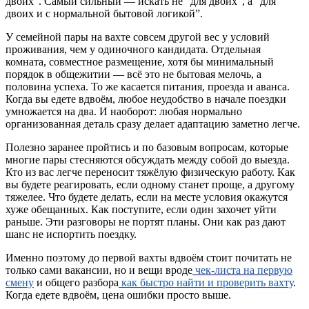
двоих”. Самый сильный — искать не “для двоих”, а “для
двоих и с нормальной бытовой логикой”.
У семейной пары на вахте совсем другой вес у условий
проживания, чем у одиночного кандидата. Отдельная
комната, совместное размещение, хотя бы минимальный
порядок в общежитии — всё это не бытовая мелочь, а
половина успеха. То же касается питания, проезда и аванса.
Когда вы едете вдвоём, любое неудобство в начале поездки
умножается на два. И наоборот: любая нормально
организованная деталь сразу делает адаптацию заметно легче.
Полезно заранее пройтись и по базовым вопросам, которые
многие пары стесняются обсуждать между собой до выезда.
Кто из вас легче переносит тяжёлую физическую работу. Как
вы будете реагировать, если одному станет проще, а другому
тяжелее. Что будете делать, если на месте условия окажутся
хуже обещанных. Как поступите, если один захочет уйти
раньше. Эти разговоры не портят планы. Они как раз дают
шанс не испортить поездку.
Именно поэтому до первой вахты вдвоём стоит почитать не
только сами вакансии, но и вещи вроде
чек-листа на первую
смену
и общего разбора
как быстро найти и проверить вахту
.
Когда едете вдвоём, цена ошибки просто выше.