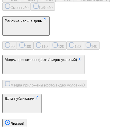
Сменный
0
Гибкий
0
Рабочие часы в день
8
0
10
0
11
0
12
0
13
0
14
0
Медиа приложены (фото/видео условий)
Медиа приложены (фото/видео условий)
0
Дата публикации
Любое
0