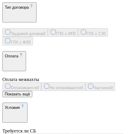
Тип договора
Трудовой договор
0
ГПХ с ИП
0
ГПХ с СЗ
0
ГПХ с ФЛ
0
Оплата
Оплата межвахты
Оплачивается
0
Не оплачивается
0
Частично
0
Показать ещё
Условия
Требуется ли СБ