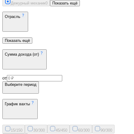
Дежурный механик
0
Показать ещё
Отрасль
Показать ещё
Сумма дохода (от)
от
Выберите период
График вахты
15/15
0
30/30
0
45/45
0
60/30
0
90/30
0