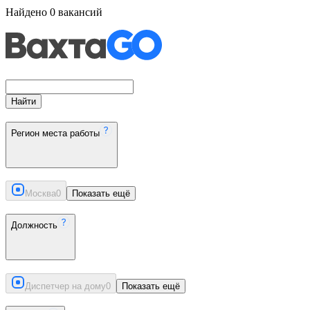
Найдено
0
вакансий
Найти
Регион места работы
Москва
0
Показать ещё
Должность
Диспетчер на дому
0
Показать ещё