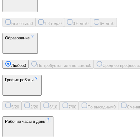
Без опыта
0
1-3 года
0
3-6 лет
0
6+ лет
0
Образование
Любое
0
Не требуется или не важно
0
Среднее професси
График работы
5/2
0
2/2
0
6/1
0
7/0
0
По выходным
0
Сменн
Рабочие часы в день