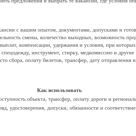
ить предложения и выбрать те вакансии, где условия оп
ансии с вашим опытом, документами, допусками и готов
ельность смены, количество выходных, возможность про
 выплат, компенсации, удержания и условия, при которы
спецодежду, инструмент, стирку, медкомиссию и другие р
то сбора, оплату билетов, трансфер, дату отправления и
Как использовать
ступность объекта, трансфер, оплату дороги и регионал
ряд, удостоверения, допуски, обязанности и соответстви