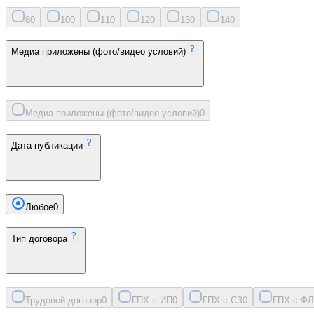
8
0
10
0
11
0
12
0
13
0
14
0
Медиа приложены (фото/видео условий)
Медиа приложены (фото/видео условий)
0
Дата публикации
Любое
0
Тип договора
Трудовой договор
0
ГПХ с ИП
0
ГПХ с СЗ
0
ГПХ с ФЛ