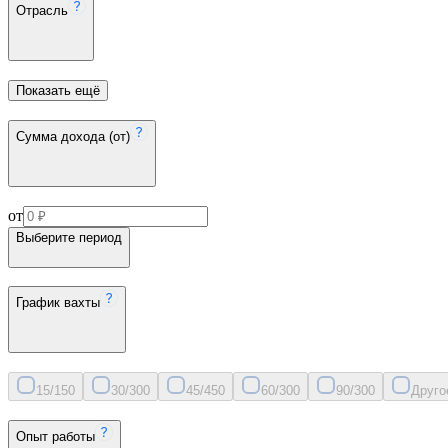
Отрасль
Показать ещё
Сумма дохода (от)
от
Выберите период
График вахты
15/15
0
30/30
0
45/45
0
60/30
0
90/30
0
Друго
Опыт работы