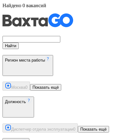
Найдено
0
вакансий
Найти
Регион места работы
Москва
0
Показать ещё
Должность
Диспетчер отдела эксплуатации
0
Показать ещё