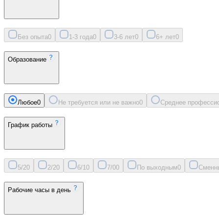
Без опыта
0
1-3 года
0
3-6 лет
0
6+ лет
0
Образование
Любое
0
Не требуется или не важно
0
Среднее професси
График работы
5/2
0
2/2
0
6/1
0
7/0
0
По выходным
0
Сменн
Рабочие часы в день