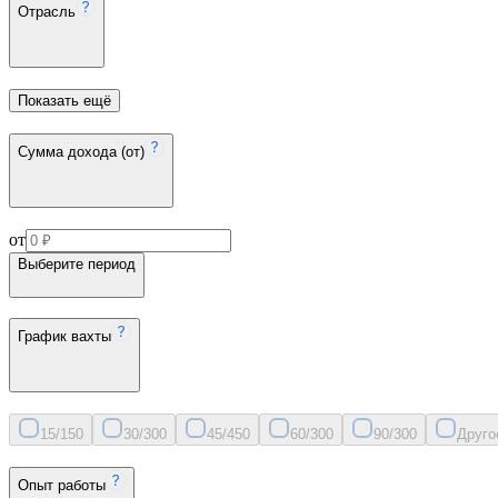
Отрасль
Показать ещё
Сумма дохода (от)
от
Выберите период
График вахты
15/15
0
30/30
0
45/45
0
60/30
0
90/30
0
Друго
Опыт работы