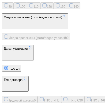
8
0
10
0
11
0
12
0
13
0
14
0
Медиа приложены (фото/видео условий)
Медиа приложены (фото/видео условий)
0
Дата публикации
Любое
0
Тип договора
Трудовой договор
0
ГПХ с ИП
0
ГПХ с СЗ
0
ГПХ с ФЛ