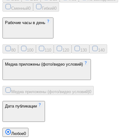
Сменный
0
Гибкий
0
Рабочие часы в день
8
0
10
0
11
0
12
0
13
0
14
0
Медиа приложены (фото/видео условий)
Медиа приложены (фото/видео условий)
0
Дата публикации
Любое
0