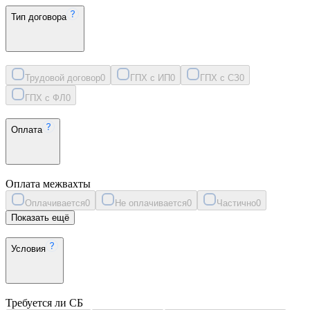
Тип договора
Трудовой договор
0
ГПХ с ИП
0
ГПХ с СЗ
0
ГПХ с ФЛ
0
Оплата
Оплата межвахты
Оплачивается
0
Не оплачивается
0
Частично
0
Показать ещё
Условия
Требуется ли СБ