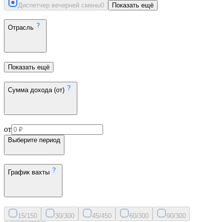
Диспетчер вечерней смены
0
Показать ещё
Отрасль
Показать ещё
Сумма дохода (от)
от
Выберите период
График вахты
15/15
0
30/30
0
45/45
0
60/30
0
90/30
0